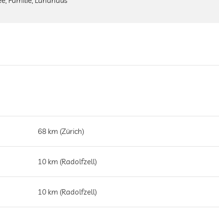
ee, Familie, Landhaus
68 km (Zürich)
10 km (Radolfzell)
10 km (Radolfzell)