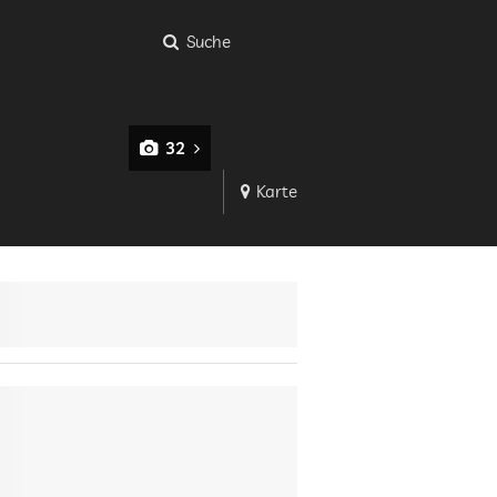
Suche
32
Karte