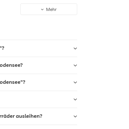
Mehr
"?
Bodensee?
Bodensee"?
rräder ausleihen?