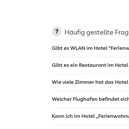
Garten/Außenbereich
Sonnenliegen
Häufig gestellte Fra
Restaurant
Gibt es WLAN im Hotel "Ferie
Wäscheservice
Gibt es ein Restaurant im Hot
Tresor
Wie viele Zimmer hat das Hote
Hunde erlaubt
Welcher Flughafen befindet sic
Fahrradverleih
Kann ich im Hotel „Ferienwohn