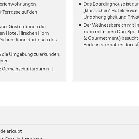
n Ferienwohnungen
Das Boardinghouse ist au
„klassischen“ Hotelservice 
 Terrasse auf den
Unabhängigkeit und Priva
Der Wellnessbereich mit I
ng: Gäste können die
kann mit einem Day-Spa-Ti
ten Hotel Hirschen Horn
& Gourmetmenü) besucht 
 Gebühr kann dort auch das
Bodensee erhalten darauf
 die Umgebung zu erkunden,
ihen
 & Gemeinschaftsraum mit
de erlaubt