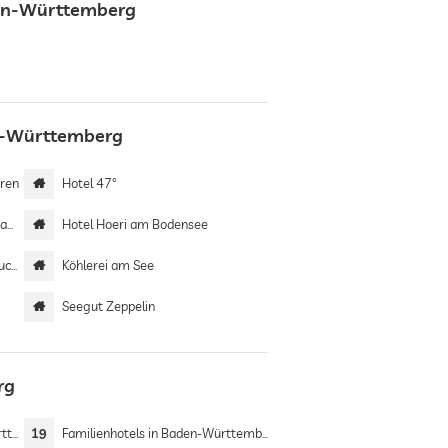
den-Württemberg
en-Württemberg
hren
Hotel 47°
ee
Hotel Hoeri am Bodensee
see
Köhlerei am See
Seegut Zeppelin
rg
erg
19
Familienhotels in Baden-Württemberg