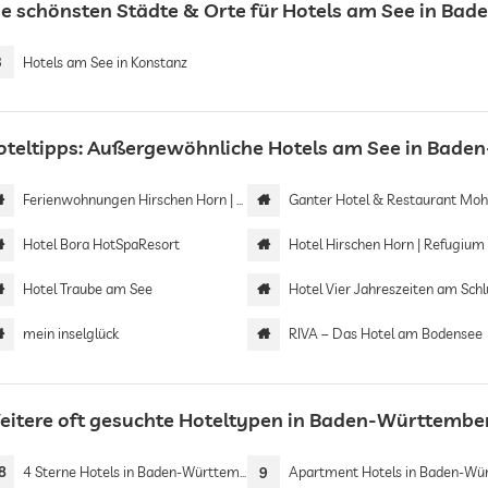
ie schönsten Städte & Orte für Hotels am See in Ba
3
Hotels am See in Konstanz
oteltipps: Außergewöhnliche Hotels am See in Bad
Ferienwohnungen Hirschen Horn | Boardinghouse Bodensee
Ganter Hotel & Restaurant Mo
Hotel Bora HotSpaResort
Hotel Hirschen Horn | Refugium am Bodens
Hotel Traube am See
Hotel Vier Jahreszeiten am Schluch
mein inselglück
RIVA – Das Hotel am Bodensee
eitere oft gesuchte Hoteltypen in Baden-Württembe
8
4 Sterne Hotels in Baden-Württemberg
9
Apartment Hotels in Baden-Württemb