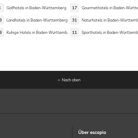
6
Golfhotels in Baden-Württemberg
17
Gourmethotels in Baden-Württemb
3
Landhotels in Baden-Württemberg
31
Naturhotels in Baden-Württem
6
Ruhige Hotels in Baden-Württemberg
11
Sporthotels in Baden-Württem
Nach oben
Über escapio