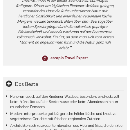
möchte, findet in der Eifeler Seehütte ein stimmiges
Refugium. Direkt am idyllischen Riedener Waldsee gelegen,
verbindet das Haus die Ruhe unberührter Natur mit
herzlicher Gastlichkeit und einer feinen regionalen Küche.
Morgens wecken Sonnenstrahlen über dem See, tagsüber
locken Spaziergänge durch die vulkanisch geprägte
Eifellandschaft und abends wird man auf der Seeterrasse
kulinarisch verwöhnt. Ein Ort, an dem man sich vom ersten
Moment an angekommen fühlt und die Natur ganz nah
erlebt.
escapio Travel Expert
Das Beste
Panoramablick auf den Riedener Waldsee, besonders eindrucksvoll
beim Frühstück auf der Seeterrasse oder beim Abendessen hinter
raumhohen Fenstern
Modern interpretierte gut bürgerliche Eifeler Küche und kreative
vegetarische Gerichte mit frischen regionalen Zutaten
Architektonisch reizvolle Kombination aus Holz und Glas, die den See