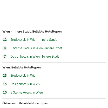
Tresor
Frühstück
Frühstück auf dem Zimmer
Hunde erlaubt
Fitnessraum
Wien - Innere Stadt: Beliebte Hoteltypen
12
Stadthotels in Wien - Innere Stadt
Kinderbetreuung
9
5 Sterne Hotels in Wien - Innere Stadt
Sauna
7
Designhotels in Wien - Innere Stadt
Massageangebot
Wien: Beliebte Hoteltypen
Wellnessmassagen
Ganzkörpermassagen
25
Stadthotels in Wien
Treatments
15
Designhotels in Wien
10
5 Sterne Hotels in Wien
Österreich: Beliebte Hoteltypen