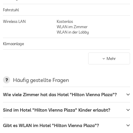
Fahrstuhl
Wireless LAN
Kostenlos
WLAN im Zimmer
WLAN in der Lobby
Klimaanlage
Nichtraucher-Haus
gilt für gesamtes Haus inkl. Lobby
Mehr
Parkplatz
Garage/Parkhaus
Terrasse
Häufig gestellte Fragen
Bar
Wie viele Zimmer hat das Hotel "Hilton Vienna Plaza"?
Restaurant
Sind im Hotel "Hilton Vienna Plaza" Kinder erlaubt?
Rezeption
24h Empfang
Zimmerservice
Gibt es WLAN im Hotel "Hilton Vienna Plaza"?