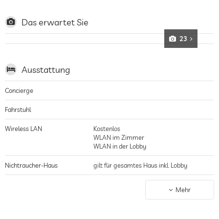
und Wasserhindernissen, Übungseinrichtungen wie Driving Range und
Putting Green, zahlreiche weitere Golfplätze in der Nähe
Das erwartet Sie
23
Ausstattung
Concierge
Fahrstuhl
Wireless LAN
Kostenlos
WLAN im Zimmer
WLAN in der Lobby
Nichtraucher-Haus
gilt für gesamtes Haus inkl. Lobby
Parkplatz
bewachter Parkplatz
Mehr
Stellplatz, Kostenlos
Ladestation für Elektroautos