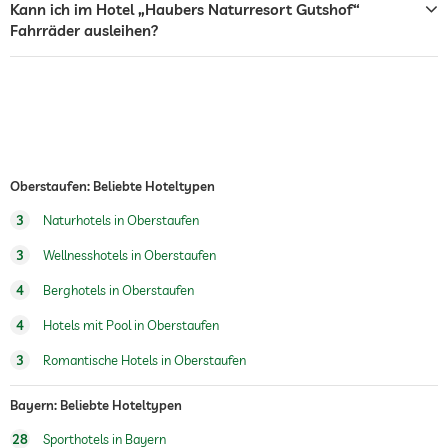
Kann ich im Hotel „Haubers Naturresort Gutshof“
Innenpool
Ganzjährig geöffnet
Fahrräder ausleihen?
Fitnessraum
Fitnesskurse
Yoga
Personaltrainer auf Anfrage
Wandern
Oberstaufen: Beliebte Hoteltypen
Sauna
3
Naturhotels in Oberstaufen
3
Wellnesshotels in Oberstaufen
Massageangebot
4
Berghotels in Oberstaufen
Wellnessmassagen
4
Hotels mit Pool in Oberstaufen
Wellnessbereich
3
Romantische Hotels in Oberstaufen
Bayern: Beliebte Hoteltypen
28
Sporthotels in Bayern