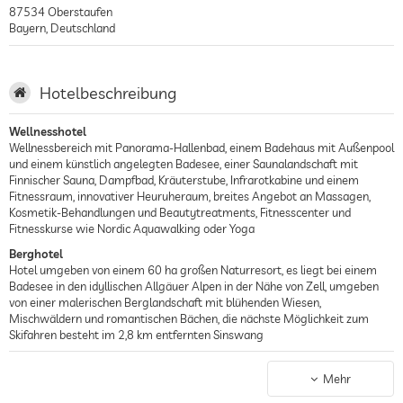
87534
Oberstaufen
Bayern
,
Deutschland
Hotelbeschreibung
Wellnesshotel
Wellnessbereich mit Panorama-Hallenbad, einem Badehaus mit Außenpool
und einem künstlich angelegten Badesee, einer Saunalandschaft mit
Finnischer Sauna, Dampfbad, Kräuterstube, Infrarotkabine und einem
Fitnessraum, innovativer Heuruheraum, breites Angebot an Massagen,
Kosmetik-Behandlungen und Beautytreatments, Fitnesscenter und
Fitnesskurse wie Nordic Aquawalking oder Yoga
Berghotel
Hotel umgeben von einem 60 ha großen Naturresort, es liegt bei einem
Badesee in den idyllischen Allgäuer Alpen in der Nähe von Zell, umgeben
von einer malerischen Berglandschaft mit blühenden Wiesen,
Mischwäldern und romantischen Bächen, die nächste Möglichkeit zum
Skifahren besteht im 2,8 km entfernten Sinswang
Golfhotel
18-Loch-Platz Golf Club Oberstaufen ist nur 1,6 km entfernt, Par 66,
Mehr
hügeliger Platz in der wunderschönen Allgäu-Landschaft mit Schräglagen