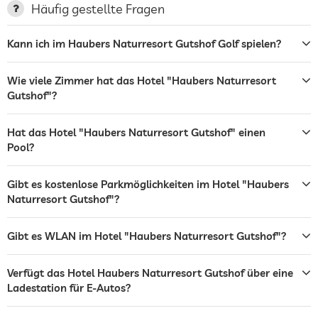
Häufig gestellte Fragen
Terrasse
Kann ich im Haubers Naturresort Gutshof Golf spielen?
Wäscheservice
Garten/Außenbereich
Wie viele Zimmer hat das Hotel "Haubers Naturresort
Gutshof"?
Sonnenliegen
Restaurant
Hat das Hotel "Haubers Naturresort Gutshof" einen
Pool?
Zimmerservice
Gibt es kostenlose Parkmöglichkeiten im Hotel "Haubers
Tresor
Naturresort Gutshof"?
Frühstück
Frühstück auf dem Zimmer
Gibt es WLAN im Hotel "Haubers Naturresort Gutshof"?
Fahrradverleih
Gegen Gebühr
Wintersportmöglichkeiten
Ski
Verfügt das Hotel Haubers Naturresort Gutshof über eine
hoteleigene Skischule
Ladestation für E-Autos?
Außenpool
Ganzjährig geöffnet