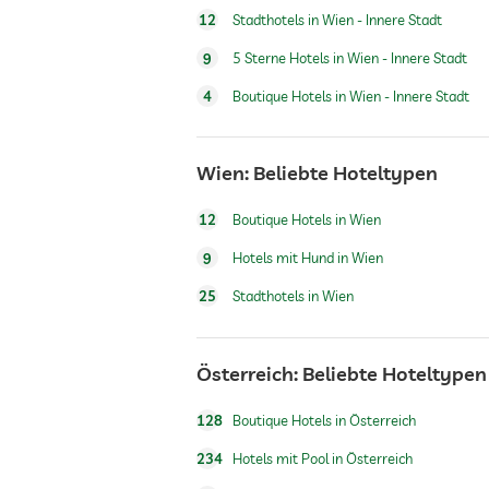
Zimmerservice
12
Stadthotels in Wien - Innere Stadt
9
5 Sterne Hotels in Wien - Innere Stadt
Tresor
4
Boutique Hotels in Wien - Innere Stadt
Flughafen Shuttle
Wien: Beliebte Hoteltypen
Shuttle zu Attraktionen
12
Boutique Hotels in Wien
9
Hotels mit Hund in Wien
Frühstück
25
Stadthotels in Wien
Hunde erlaubt
Österreich: Beliebte Hoteltypen
Innenpool
128
Boutique Hotels in Österreich
234
Hotels mit Pool in Österreich
Fitnessraum