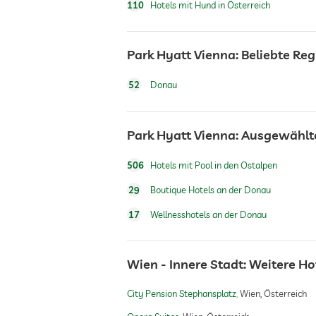
110
Hotels mit Hund in Österreich
Personaltrainer auf Anfrage
Park Hyatt Vienna: Beliebte Re
Sauna
52
Donau
Massageangebot
Park Hyatt Vienna: Ausgewählt
506
Hotels mit Pool in den Ostalpen
Wellnessmassagen
29
Boutique Hotels an der Donau
17
Wellnesshotels an der Donau
Wellnessbereich
Wien - Innere Stadt: Weitere 
City Pension Stephansplatz
Wien, Österreich