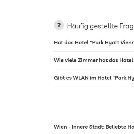
Parkplatz
Häufig gestellte Fra
Hat das Hotel "Park Hyatt Vien
Terrasse
Wie viele Zimmer hat das Hotel
Bar
Gibt es WLAN im Hotel "Park Hy
Café
Restaurant
Rezeption
Wien - Innere Stadt: Beliebte H