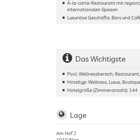
À-la-carte-Restaurant mit region
internationalen Speisen
Luxuriöse Geschäfte, Bars und Caf
Das Wichtigste
Pool, Wellnessbereich, Restaurant
Hoteltyp: Wellness, Luxus, Boutique
Hotelgröße (Zimmeranzahl):
144
Lage
Am Hof 2
1010
Wien