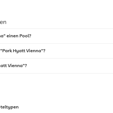
Parkservice
gen
Garage/Parkhaus
na" einen Pool?
 "Park Hyatt Vienna"?
att Vienna"?
24h Empfang
oteltypen