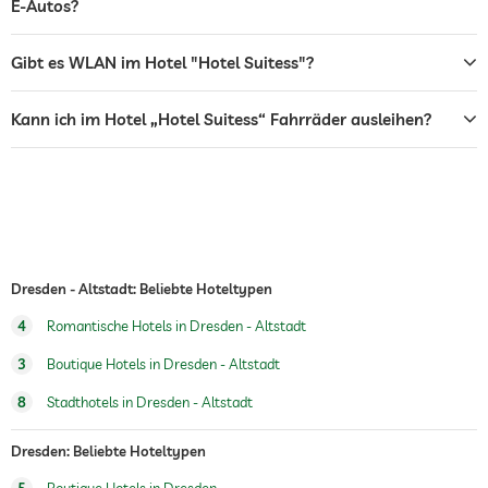
E-Autos?
Rezeption
24h Empfang
Gibt es WLAN im Hotel "Hotel Suitess"?
Zimmerservice
Tresor
Kann ich im Hotel „Hotel Suitess“ Fahrräder ausleihen?
Frühstück
Frühstück auf dem Zimmer
Hunde erlaubt
Hundeverpflegung
Wasser/Futternäpfe auf Anfrage im
Zimmer
Hundekörbchen auf Anfrage
Dresden - Altstadt: Beliebte Hoteltypen
Fahrradverleih
Gegen Gebühr
4
Romantische Hotels in Dresden - Altstadt
Whirlpool
Gegen Gebühr
3
Boutique Hotels in Dresden - Altstadt
Fitnessraum
8
Stadthotels in Dresden - Altstadt
Sauna
Sauna-Nutzung gebührenpflichtig
Dresden: Beliebte Hoteltypen
Massageangebot