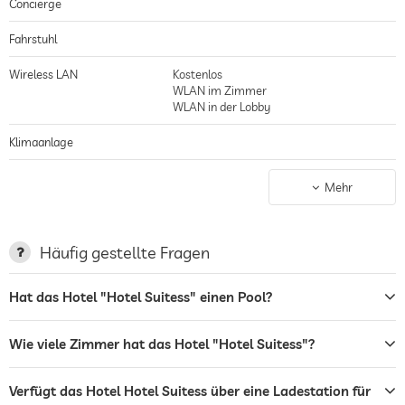
Concierge
Fahrstuhl
Wireless LAN
Kostenlos
WLAN im Zimmer
WLAN in der Lobby
Klimaanlage
Nichtraucher-Haus
gilt für gesamtes Haus inkl. Lobby
Mehr
Parkplatz
Parkservice
Ladestation für Elektroautos
Häufig gestellte Fragen
Terrasse
Hat das Hotel "Hotel Suitess" einen Pool?
Wäscheservice
Wie viele Zimmer hat das Hotel "Hotel Suitess"?
Bar
Restaurant
Verfügt das Hotel Hotel Suitess über eine Ladestation für