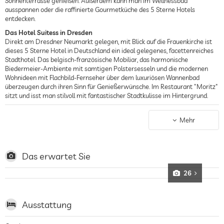
Sonnenterrasse genießen. Außerdem kann man im Wellnessbad
ausspannen oder die raffinierte Gourmetküche des 5 Sterne Hotels
entdecken.
Das Hotel Suitess in Dresden
Direkt am Dresdner Neumarkt gelegen, mit Blick auf die Frauenkirche ist
dieses 5 Sterne Hotel in Deutschland ein ideal gelegenes, facettenreiches
Stadthotel. Das belgisch-französische Mobiliar, das harmonische
Biedermeier-Ambiente mit samtigen Polstersesseln und die modernen
Wohnideen mit Flachbild-Fernseher über dem luxuriösen Wannenbad
überzeugen durch ihren Sinn für Genießerwünsche. Im Restaurant "Moritz"
sitzt und isst man stilvoll mit fantastischer Stadtkulisse im Hintergrund.
Dachterrasse & Wellnessbad
Ein unvergessliches Erlebnis ist der Sommerabend auf der herrlichen
Mehr
Dachterrasse des Hotel Suitess in Dresden. Beim Blick auf die Kuppel der
angestrahlten Frauenkirche genießt man die kulinarischen Highlights des
Restaurants gleich doppelt. Zum Relaxen gibt es außerdem ein vielseitiges
Wellnessbad inklusive Sauna und Massagen. Wer möchte, bekommt ein
Das erwartet Sie
Wellnessfrühstück dazu!
26
Wohnen
Alle Zimmer, Suiten und Apartments im Hotel Suitess in Dresden sind
zeitlos elegant und harmonisch mit feinen Stoffen und hochwertigen
Ausstattung
Materialien wie Marmor und Edelhölzern eingerichtet. Wireless Lan und
Flatscreen-TV sind überall kostenlos dabei.