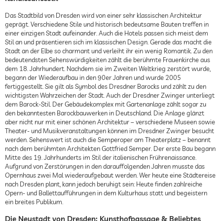
Das Stadtbild von Dresden wird von einer sehr klassischen Architektur
geprägt. Verschiedene Stile und historisch bedeutsame Bauten treffen in
einer einzigen Stadt aufeinander. Auch die Hotels passen sich meist dem
Stil an und präsentieren sich im klassischen Design. Gerade das macht die
Stadt an der Elbe so charmant und verleiht ihr ein wenig Romantik. Zu den
bedeutendsten Sehenswürdigkeiten zählt die berühmte Frauenkirche aus
dem 18. Jahrhundert. Nachdem sie im Zweiten Weltkrieg zerstört wurde,
begann der Wiederaufbau in den 90er Jahren und wurde 2005
fertiggestellt. Sie gilt als Symbol des Dresdner Barocks und zählt zu den
wichtigsten Wahrzeichen der Stadt. Auch der Dresdner Zwinger unterliegt
dem Barock-Stil. Der Gebäudekomplex mit Gartenanlage zählt sogar zu
den bekanntesten Barockbauwerken in Deutschland. Die Anlage glänzt
aber nicht nur mit einer schönen Architektur – verschiedene Museen sowie
Theater- und Musikveranstaltungen können im Dresdner Zwinger besucht
werden. Sehenswert ist auch die Semperoper am Theaterplatz – benannt
nach dem berühmten Architekten Gottfried Semper. Der erste Bau begann
Mitte des 19. Jahrhunderts im Stil der italienischen Frührenaissance.
Aufgrund von Zerstörungen in den darauffolgenden Jahren musste das
Opernhaus zwei Mal wiederaufgebaut werden. Wer heute eine Städtereise
nach Dresden plant, kann jedoch beruhigt sein: Heute finden zahlreiche
Opern- und Ballettaufführungen in dem Kulturhaus statt und begeistern
ein breites Publikum.
Die Neustadt von Dresden: Kunsthofpassage & Beliebtes