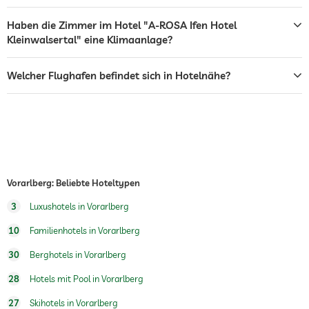
Restaurant
Haben die Zimmer im Hotel "A-ROSA Ifen Hotel
Kleinwalsertal" eine Klimaanlage?
Rezeption
24h Empfang
24 h Zimmerservice
Welcher Flughafen befindet sich in Hotelnähe?
Abendunterhaltung
Kostenlos
Touren und Ausflüge buchbar
Veranstaltungsservice
Zimmerservice
Vorarlberg: Beliebte Hoteltypen
Näh- und Bügelservice
3
Luxushotels in Vorarlberg
Wäscheservice
10
Familienhotels in Vorarlberg
Tresor
30
Berghotels in Vorarlberg
28
Hotels mit Pool in Vorarlberg
Flughafen Shuttle
27
Skihotels in Vorarlberg
Shuttle zu Attraktionen
Gegen Gebühr