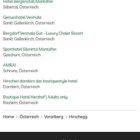
Hotel Bergkristall Montafon
Silbertal, Österreich
Wandern
Genusshotel Vermala
Kinderspielecke
Sankt Gallenkirch, Österreich
Hotel bietet Familienpreise an
Kinderrabatte
Bergdorf Vermala Gut - Luxury Chalet Resort
Sankt Gallenkirch, Österreich
kinderfreundliches Restaurant
Hochstühle
Sporthotel Silvretta Montafon
Kinder- und Babyspeisekarte (teilweise nur
Gaschurn, Österreich
auf Anfrage)
Kinderbesteck
AMRAI
Schruns, Österreich
Kinderequipment vorhanden
Babyphone
Flaschenwärmer
Hirschen dornbirn das boutiquestyle hotel
Babywanne
Dornbirn, Österreich
Sauna
keine Saunagebühren
Boutique Hotel Herzhof | Adults only
Riezlern, Österreich
Sauna im Innenbereich
Finnische Sauna
Dampfbad
Home
Österreich
Vorarlberg
Hirschegg
Biosauna
Aromasauna
Sauna im Außenbereich
Finnische Sauna