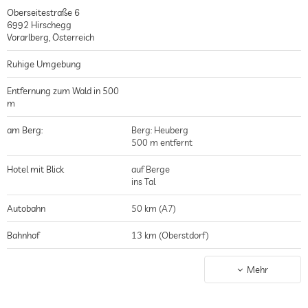
Oberseitestraße 6
6992
Hirschegg
Vorarlberg
,
Österreich
Ruhige Umgebung
Entfernung zum Wald in 500
m
am Berg:
Berg: Heuberg
500 m entfernt
Hotel mit Blick
auf Berge
ins Tal
Autobahn
50 km (A7)
Bahnhof
13 km (Oberstdorf)
Flughafen
95 km (Memmingen)
Mehr
Haltestelle ÖPNV
0.2 km (Außerhirschegg)