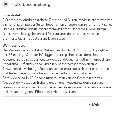
nächstgelegene Stadt
13 km (Oberstdorf)
Hotelbeschreibung
nächstgelegene Berge
0.5 km (Heuberg)
Luxushotel
5 Sterne, großzügig gestaltete Zimmer und Suiten, modern interpretierter
nächstgelegener Golfplatz
18 km (Oberstdorf)
alpiner Chic, einige der Suiten haben einen privaten Kamin für romantisches
Flair, die Zimmer haben Panoramafenster mit Blick auf die Vorarlberger
nächstgelegene Seilbahn
1.2 km (Kanzelwandbahn)
Alpen, zum Hotel gehören drei Restaurants, darunter das Michelin-
prämierte Gourmetrestaurant Kilian Stuba
nächstgelegenes
0.2 km (Talskigebiet Kleinwalsertal)
Wellnesshotel
Wintersportgebiet
Der Wellnessbereich SPA-ROSA erstreckt sich auf 2.500 qm, Highlight ist
der 25 m lange Outdoor Infinitypool, der regelrecht aus dem Haus in
Richtung Berge ragt, zur Wasserwelt gehört auch ein 18 m Innenpool, ein
Panorama-Außenwhirlpool und ein Alpensalzwasserbecken zum
Schweben, die vielfältige Saunalandschaft erstreckt sich über einen Innen-
und Außenbereich, darunter auch eine Hüttensauna und eine
Bergblicksauna, in 15 Behandlungsräumen können Gäste ein breites
Angebot an Massagen, Behandlungen und Treatments genießen, das
Fitnessangebot erstreckt sich über einen Fitnessraum und einen Kursraum,
in dem auch Yoga und Pilates unterrichtet werden
Berghotel
Das Hotel liegt im österreichischen Kleinwalsertal auf 1.111 m ü NN.,
Mehr
umgeben von atemberaubendem Alpenpanorama, bei Schnee finden
Wintersportler auf 130 Pistenkilometern im Skigebiet