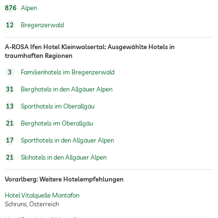
direktes Skigebiet: Talskigebiet, Höhe über
876
Alpen
Meeresspiegel 1300 m
Hotel direkt am Skilift
12
Bregenzerwald
Snowboarden
Schneeschuhwandern
Winterwanderungen
A-ROSA Ifen Hotel Kleinwalsertal: Ausgewählte Hotels in
traumhaften Regionen
Whirlpool
Kostenlos
3
Familienhotels im Bregenzerwald
Außenpool
175 qm
31
Berghotels in den Allgäuer Alpen
Bahnlänge 25 m
Ganzjährig geöffnet, Kostenlos
13
Sporthotels im Oberallgäu
Innenpool
180 qm
21
Berghotels im Oberallgäu
Bahnlänge 18 m
Ganzjährig geöffnet, Kostenlos
17
Sporthotels in den Allgäuer Alpen
Pool beheizt
21
Skihotels in den Allgäuer Alpen
Fitnessraum
Kostenlos
Vorarlberg: Weitere Hotelempfehlungen
Fitnesskurse
Health
Hotel Vitalquelle Montafon
Kräftigung
Schruns, Österreich
Yoga