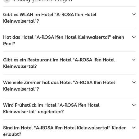
Garage/Parkhaus
Gibt es WLAN im Hotel "A-ROSA Ifen Hotel
Ladestation für Elektroautos
Kleinwalsertal"?
Terrasse
Frühstück auf der Terrasse möglich
Sonnenliegen
Hat das Hotel "A-ROSA Ifen Hotel Kleinwalsertal" einen
Liegestühle
Pool?
Sonnenschirme
Blick auf Berge
Blick ins Tal
Gibt es ein Restaurant im Hotel "A-ROSA Ifen Hotel
Kleinwalsertal?
Wäscheservice
Garten/Außenbereich
Liegewiese
Wie viele Zimmer hat das Hotel "A-ROSA Ifen Hotel
Sonnenliegen
Kleinwalsertal"?
Liegestühle
Sonnenschirme
Wird Frühstück im Hotel "A-ROSA Ifen Hotel
Solarium
Gegen Gebühr
Kleinwalsertal" angeboten?
Sonnenliegen
Sind im Hotel "A-ROSA Ifen Hotel Kleinwalsertal" Kinder
Bar
erlaubt?