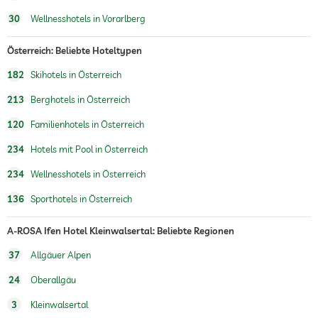
30
Wellnesshotels in Vorarlberg
Frühstück
Frühstück im Restaurant
Frühstück auf dem Zimmer
Österreich: Beliebte Hoteltypen
Bio & Gesunde Küche
regionale Spezialitäten
182
Skihotels in Österreich
vegetarische Küche
moderne, leichte Küche
213
Berghotels in Österreich
Hunde erlaubt
Gegen Gebühr
120
Familienhotels in Österreich
Hundeverpflegung
Wasser/Futternäpfe auf Anfrage im
234
Hotels mit Pool in Österreich
Zimmer
234
Wellnesshotels in Österreich
Hundekörbchen auf Anfrage
136
Sporthotels in Österreich
Fahrradverleih
Gegen Gebühr
Wintersportmöglichkeiten
Ski
A-ROSA Ifen Hotel Kleinwalsertal: Beliebte Regionen
Ski alpin
37
Allgäuer Alpen
Hotel direkt an der Piste
blaue Piste
24
Oberallgäu
rote Piste
schwarze Piste
3
Kleinwalsertal
Skilanglauf