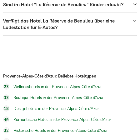
Sonnenliegen
Sind im Hotel "La Réserve de Beaulieu" Kinder erlaubt?
Bar
Verfügt das Hotel La Réserve de Beaulieu über eine
Ladestation für E-Autos?
Restaurant
Rezeption
24h Empfang
Zimmerservice
Frühstück
Frühstück auf dem Zimmer
Hunde erlaubt
Provence-Alpes-Côte d’Azur: Beliebte Hoteltypen
23
Wellnesshotels in der Provence-Alpes-Côte d’Azur
Whirlpool
33
Boutique Hotels in der Provence-Alpes-Côte d’Azur
Fitnessraum
18
Designhotels in der Provence-Alpes-Côte d’Azur
Kinderbetreuung
49
Romantische Hotels in der Provence-Alpes-Côte d’Azur
Sauna
32
Historische Hotels in der Provence-Alpes-Côte d’Azur
Massageangebot