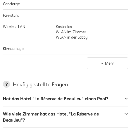
Concierge
Fahrstuhl
Wireless LAN
Kostenlos
WLAN im Zimmer
WLAN in der Lobby
Klimaanlage
Nichtraucher-Haus
gilt für gesamtes Haus inkl. Lobby
Mehr
Parkplatz
Parkservice
Garage/Parkhaus
Häufig gestellte Fragen
Ladestation für Elektroautos
Hat das Hotel "La Réserve de Beaulieu" einen Pool?
Terrasse
Wäscheservice
Wie viele Zimmer hat das Hotel "La Réserve de
Beaulieu"?
Garten/Außenbereich