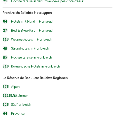
21
Hochzeitsreise in der Provence-Alpes-Côte d’Azur
Wellnessmassagen
Frankreich: Beliebte Hoteltypen
Wellnessbereich
Gegen Gebühr
84
Hotels mit Hund in Frankreich
27
Bed & Breakfast in Frankreich
118
Wellnesshotels in Frankreich
49
Strandhotels in Frankreich
95
Hochzeitsreise in Frankreich
216
Romantische Hotels in Frankreich
La Réserve de Beaulieu: Beliebte Regionen
876
Alpen
1116
Mittelmeer
126
Südfrankreich
64
Provence