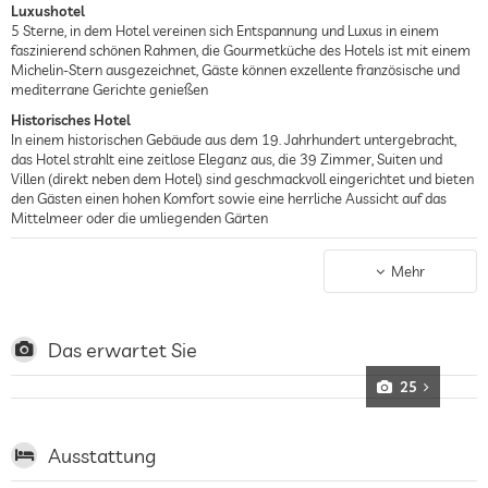
Luxushotel
5 Sterne, in dem Hotel vereinen sich Entspannung und Luxus in einem
faszinierend schönen Rahmen, die Gourmetküche des Hotels ist mit einem
Michelin-Stern ausgezeichnet, Gäste können exzellente französische und
mediterrane Gerichte genießen
Historisches Hotel
In einem historischen Gebäude aus dem 19. Jahrhundert untergebracht,
das Hotel strahlt eine zeitlose Eleganz aus, die 39 Zimmer, Suiten und
Villen (direkt neben dem Hotel) sind geschmackvoll eingerichtet und bieten
den Gästen einen hohen Komfort sowie eine herrliche Aussicht auf das
Mittelmeer oder die umliegenden Gärten
Strandhotel
Das Hotel bietet einen Pool mit Meerblick, der zum Sonnenbaden und
Mehr
Schwimmen einlädt, Beaulieu-sur-Mer ist eine charmante Küstenstadt an
der Côte d’Azur, die französische Riviera ist atemberaubend und läuft vor
traumhaften Städten und luxuriösen Jachthäfen quasi über
Das erwartet Sie
25
Ausstattung