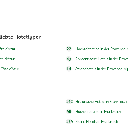
liebte Hoteltypen
24h Empfang
ôte d’Azur
22
Hochzeitsreise in der Provence-
te d’Azur
49
Romantische Hotels in der Prov
-Côte d’Azur
14
Strandhotels in der Provence-Al
142
Historische Hotels in Frankreich
Gegen Gebühr
96
Hochzeitsreise in Frankreich
129
Kleine Hotels in Frankreich
Frühstück auf dem Zimmer