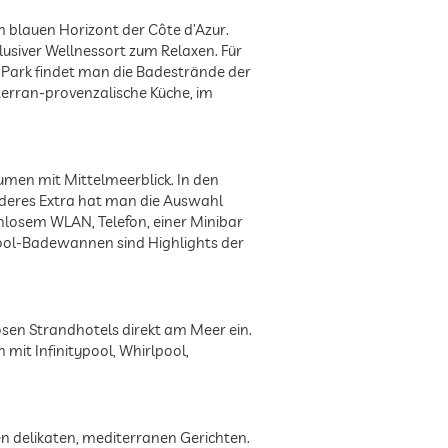
 blauen Horizont der Côte d’Azur.
lusiver Wellnessort zum Relaxen. Für
 Park findet man die Badestrände der
terran-provenzalische Küche, im
äumen mit Mittelmeerblick. In den
deres Extra hat man die Auswahl
nlosem WLAN, Telefon, einer Minibar
pool-Badewannen sind Highlights der
iösen Strandhotels direkt am Meer ein.
it Infinitypool, Whirlpool,
n delikaten, mediterranen Gerichten.