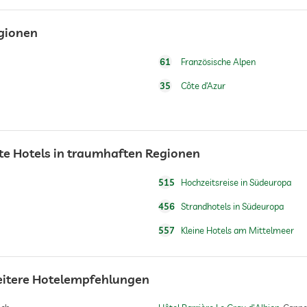
egionen
61
Französische Alpen
Wasser/Futternäpfe auf Anfrage im Zimmer
35
Côte d’Azur
Hundekörbchen auf Anfrage
te Hotels in traumhaften Regionen
Saisonal geöffnet
515
Hochzeitsreise in Südeuropa
456
Strandhotels in Südeuropa
Schnorcheln
557
Kleine Hotels am Mittelmeer
Kanufahren
eitere Hotelempfehlungen