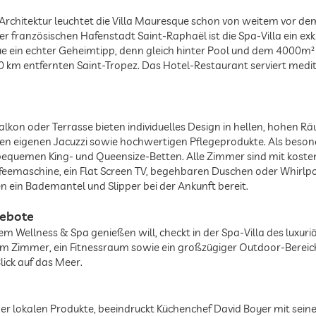
Architektur leuchtet die Villa Mauresque schon von weitem vor dem
 französischen Hafenstadt Saint-Raphaël ist die Spa-Villa ein exk
e ein echter Geheimtipp, denn gleich hinter Pool und dem 4000m²
0 km entfernten Saint-Tropez. Das Hotel-Restaurant serviert medi
alkon oder Terrasse bieten individuelles Design in hellen, hohen R
n eigenen Jacuzzi sowie hochwertigen Pflegeprodukte. Als beson
 bequemen King- und Queensize-Betten. Alle Zimmer sind mit koste
ffeemaschine, ein Flat Screen TV, begehbaren Duschen oder Whirl
en ein Bademantel und Slipper bei der Ankunft bereit.
ebote
lem Wellness & Spa genießen will, checkt in der Spa-Villa des luxur
Zimmer, ein Fitnessraum sowie ein großzügiger Outdoor-Bereich m
ick auf das Meer.
er lokalen Produkte, beeindruckt Küchenchef David Boyer mit seine