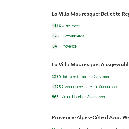
La Villa Mauresque: Beliebte R
Hunde erlaubt
1116
Mittelmeer
Hundeverpflegung
126
Südfrankreich
64
Provence
Whirlpool
La Villa Mauresque: Ausgewähl
Außenpool
1259
Hotels mit Pool in Südeuropa
1225
Romantische Hotels in Südeuropa
Wassersportmöglichkeiten
863
Kleine Hotels in Südeuropa
Provence-Alpes-Côte d’Azur: W
Fitnessraum