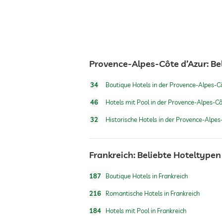
Café
Restaurant
Provence-Alpes-Côte d’Azur: Be
Rezeption
34
Boutique Hotels in der Provence-Alpes-C
Zimmerservice
46
Hotels mit Pool in der Provence-Alpes-Cô
32
Historische Hotels in der Provence-Alpes
Tresor
Frankreich: Beliebte Hoteltypen
Flughafen Shuttle
187
Boutique Hotels in Frankreich
Shuttle zu Attraktionen
216
Romantische Hotels in Frankreich
184
Hotels mit Pool in Frankreich
Frühstück