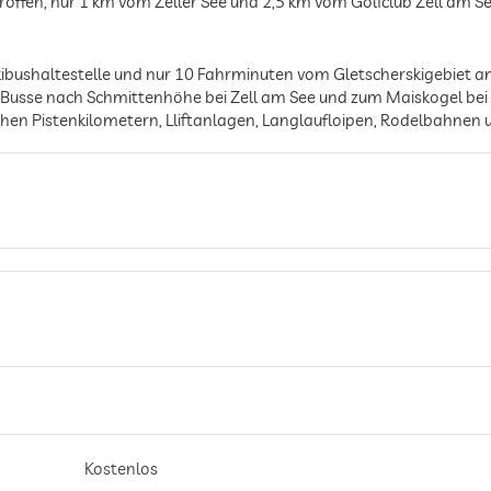
roffen, nur 1 km vom Zeller See und 2,5 km vom Golfclub Zell am S
kibushaltestelle und nur 10 Fahrminuten vom Gletscherskigebiet am
usse nach Schmittenhöhe bei Zell am See und zum Maiskogel bei Kap
ichen Pistenkilometern, Lliftanlagen, Langlaufloipen, Rodelbahn
Kostenlos