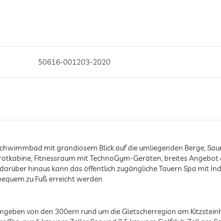
50616-001203-2020
hwimmbad mit grandiosem Blick auf die umliegenden Berge, Saun
rotkabine, Fitnessraum mit TechnoGym-Geräten, breites Angebo
rüber hinaus kann das öffentlich zugängliche Tauern Spa mit In
bequem zu Fuß erreicht werden
geben von den 300ern rund um die Gletscherregion am Kitzsteinho