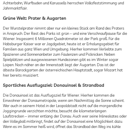
Achterbahn, Wurfbuden und Karussells herrschen Volksfeststimmung und
Jahrmarktflair.
Grüne Welt: Prater & Augarten
Der Wurstelprater nimmt aber nur ein kleines Stück am Rand des Praters
in Anspruch. Der Rest des Parks ist grün – und eine Verschnaufpause für die
Wiener. Insgesamt 6 Millionen Quadratmeter ist der Park groß. Für die
Habsburger Kaiser war er Jagdgebiet, heute ist er Erholungsgebiet für
Familien aus ganz Wien und Umgebung. Hierher kommen Verliebte zum
Spazieren und Sonnenanbeter zum Faulenzen und Picknicken. Neben
Spielplätzen und ausgewiesenen Hundezonen gibt es im Winter sogar
Loipen. Noch näher an der Innenstadt liegt der Augarten. Das ist der
älteste Barockgarten der österreichischen Hauptstadt, sogar Mozart hat
hier bereits musiziert.
Sportliches Ausflugsziel: Donauinsel & Strandbad
Die Donauinsel ist das Ausflugsziel für Wiener. Hierher kommen die
Einwohner der Donaumetropole, wenn am Nachmittag die Sonne scheint.
Wer auch in seinem Hotel in der Leopoldstadt nicht auf die morgendliche
Joggingrunde verzichten möchte, besucht die kilometerlangen
Laufstrecken – immer entlang der Donau. Auch wer seine Inlineskates oder
den Volleyball mitbringt, findet auf der Donauinsel eine Möglichkeit dazu.
Wenn es im Sommer heiß wird, öffnet das Strandbad den Weg ins kühle