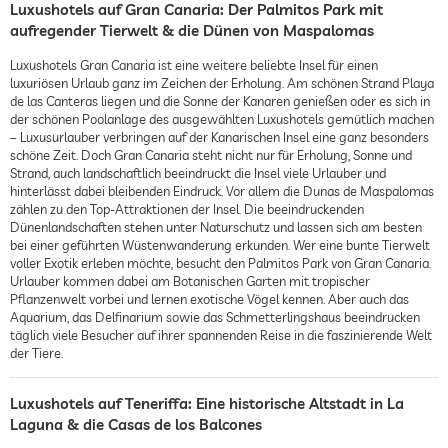
Luxushotels auf Gran Canaria: Der Palmitos Park mit
aufregender Tierwelt & die Dünen von Maspalomas
Luxushotels Gran Canaria ist eine weitere beliebte Insel für einen
luxuriösen Urlaub ganz im Zeichen der Erholung. Am schönen Strand Playa
de las Canteras liegen und die Sonne der Kanaren genießen oder es sich in
der schönen Poolanlage des ausgewählten Luxushotels gemütlich machen
– Luxusurlauber verbringen auf der Kanarischen Insel eine ganz besonders
schöne Zeit. Doch Gran Canaria steht nicht nur für Erholung, Sonne und
Strand, auch landschaftlich beeindruckt die Insel viele Urlauber und
hinterlässt dabei bleibenden Eindruck. Vor allem die Dunas de Maspalomas
zählen zu den Top-Attraktionen der Insel. Die beeindruckenden
Dünenlandschaften stehen unter Naturschutz und lassen sich am besten
bei einer geführten Wüstenwanderung erkunden. Wer eine bunte Tierwelt
voller Exotik erleben möchte, besucht den Palmitos Park von Gran Canaria.
Urlauber kommen dabei am Botanischen Garten mit tropischer
Pflanzenwelt vorbei und lernen exotische Vögel kennen. Aber auch das
Aquarium, das Delfinarium sowie das Schmetterlingshaus beeindrucken
täglich viele Besucher auf ihrer spannenden Reise in die faszinierende Welt
der Tiere.
Luxushotels auf Teneriffa: Eine historische Altstadt in La
Laguna & die Casas de los Balcones