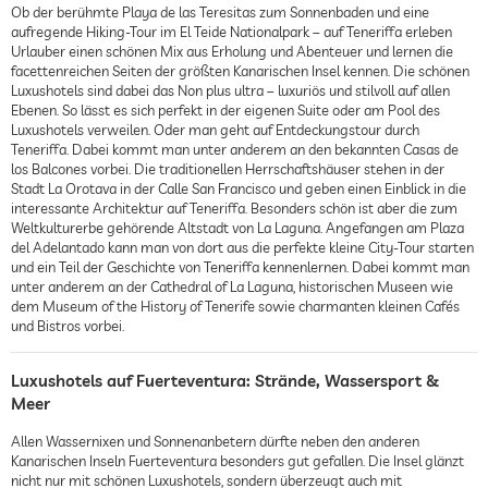
Ob der berühmte Playa de las Teresitas zum Sonnenbaden und eine
aufregende Hiking-Tour im El Teide Nationalpark – auf Teneriffa erleben
Urlauber einen schönen Mix aus Erholung und Abenteuer und lernen die
facettenreichen Seiten der größten Kanarischen Insel kennen. Die schönen
Luxushotels sind dabei das Non plus ultra – luxuriös und stilvoll auf allen
Ebenen. So lässt es sich perfekt in der eigenen Suite oder am Pool des
Luxushotels verweilen. Oder man geht auf Entdeckungstour durch
Teneriffa. Dabei kommt man unter anderem an den bekannten Casas de
los Balcones vorbei. Die traditionellen Herrschaftshäuser stehen in der
Stadt La Orotava in der Calle San Francisco und geben einen Einblick in die
interessante Architektur auf Teneriffa. Besonders schön ist aber die zum
Weltkulturerbe gehörende Altstadt von La Laguna. Angefangen am Plaza
del Adelantado kann man von dort aus die perfekte kleine City-Tour starten
und ein Teil der Geschichte von Teneriffa kennenlernen. Dabei kommt man
unter anderem an der Cathedral of La Laguna, historischen Museen wie
dem Museum of the History of Tenerife sowie charmanten kleinen Cafés
und Bistros vorbei.
Luxushotels auf Fuerteventura: Strände, Wassersport &
Meer
Allen Wassernixen und Sonnenanbetern dürfte neben den anderen
Kanarischen Inseln Fuerteventura besonders gut gefallen. Die Insel glänzt
nicht nur mit schönen Luxushotels, sondern überzeugt auch mit