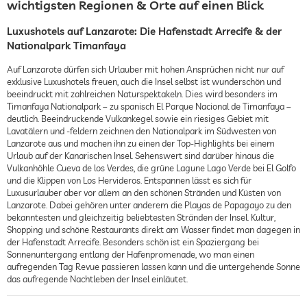
wichtigsten Regionen & Orte auf einen Blick
Luxushotels auf Lanzarote: Die Hafenstadt Arrecife & der
Nationalpark Timanfaya
Auf Lanzarote dürfen sich Urlauber mit hohen Ansprüchen nicht nur auf
exklusive Luxushotels freuen, auch die Insel selbst ist wunderschön und
beeindruckt mit zahlreichen Naturspektakeln. Dies wird besonders im
Timanfaya Nationalpark – zu spanisch El Parque Nacional de Timanfaya –
deutlich. Beeindruckende Vulkankegel sowie ein riesiges Gebiet mit
Lavatälern und -feldern zeichnen den Nationalpark im Südwesten von
Lanzarote aus und machen ihn zu einen der Top-Highlights bei einem
Urlaub auf der Kanarischen Insel. Sehenswert sind darüber hinaus die
Vulkanhöhle Cueva de los Verdes, die grüne Lagune Lago Verde bei El Golfo
und die Klippen von Los Hervideros. Entspannen lässt es sich für
Luxusurlauber aber vor allem an den schönen Stränden und Küsten von
Lanzarote. Dabei gehören unter anderem die Playas de Papagayo zu den
bekanntesten und gleichzeitig beliebtesten Stränden der Insel. Kultur,
Shopping und schöne Restaurants direkt am Wasser findet man dagegen in
der Hafenstadt Arrecife. Besonders schön ist ein Spaziergang bei
Sonnenuntergang entlang der Hafenpromenade, wo man einen
aufregenden Tag Revue passieren lassen kann und die untergehende Sonne
das aufregende Nachtleben der Insel einläutet.