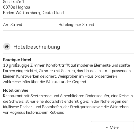
Seestraße 1
88709
Hagnau
Baden-Württemberg
,
Deutschland
Am Strand
Hoteleigener Strand
Hotelbeschreibung
Boutique Hotel
18 großzügige Zimmer, Komfort trifft auf moderne Elemente und sanfte
Farben eingerichtet, Zimmer mit Seeblick, das Haus selbst mit passenden
kleinen Kunstwerken dekoriert, Weinproben im Haus präsentieren
zahlreiche Infos über die Weinkultur der Gegend
Hotel am See
Restaurant mit Seeterrasse und Alpenblick am Bodenseeufer, eine Reise in
die Schweiz ist nur eine Bootsfahrt entfernt, ganz in der Nähe liegen der
idyllische Fischer- und Bootshafen, der Stadtgarten sowie die Weinreben
vor Hagnaus historischem Rathaus
Romantisches Hotel
Gelegen an einer Fußgängerzone lädt zum Erkunden von Hagnau ein, die
Mehr
Gegend kann aber auch ganz einfach auf dem Fahrrad, mit dem Bus oder