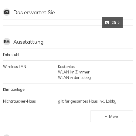
auf einem Boot erkundet werden, lädt zu entspannten Tagen zu zwei ein,
zwei Masseure und Therapeuten bieten mit verschiedenen Massagen
Entspannung von Seeabenteuern
Das erwartet Sie
25
Ausstattung
Fahrstuhl
Wireless LAN
Kostenlos
WLAN im Zimmer
WLAN in der Lobby
Klimaanlage
Nichtraucher-Haus
gilt für gesamtes Haus inkl. Lobby
Parkplatz
bewachter Parkplatz
Mehr
Parkservice
Terrasse