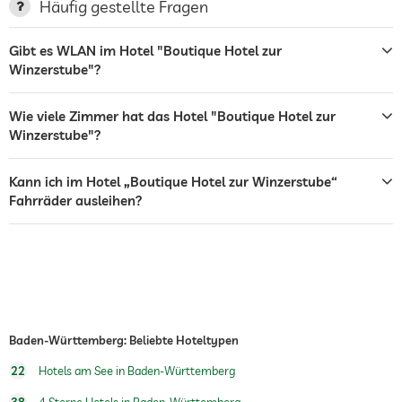
Häufig gestellte Fragen
Garten/Außenbereich
Gibt es WLAN im Hotel "Boutique Hotel zur
Sonnenliegen
Winzerstube"?
Café
Wie viele Zimmer hat das Hotel "Boutique Hotel zur
Restaurant
Winzerstube"?
Zimmerservice
Kann ich im Hotel „Boutique Hotel zur Winzerstube“
Tresor
Fahrräder ausleihen?
Shuttle zu Attraktionen
Gegen Gebühr
Fahrradverleih
Gegen Gebühr
Wassersportmöglichkeiten
Angeln
Fitnesskurse
Baden-Württemberg: Beliebte Hoteltypen
Personaltrainer auf Anfrage
22
Hotels am See in Baden-Württemberg
38
4 Sterne Hotels in Baden-Württemberg