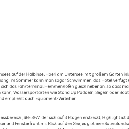
ensees auf der Halbinsel Hoeri am Untersee, mit großem Garten i
ugang, im Sommer kann man sogar Schwimmen, das Hotel verfügt ü
t sich das Fährterminal Hemmenhofen gleich nebenan, so dass man
 kann, Wassersportarten wie Stand Up Paddeln, Segeln oder Bootf
 und empfiehlt auch Equipment-Verleiher
sbereich „SEE SPA“, der sich auf 3 Etagen erstreckt, Highlight is
und Fensterfront mit Blick auf den See, es gibt eine Saunaland