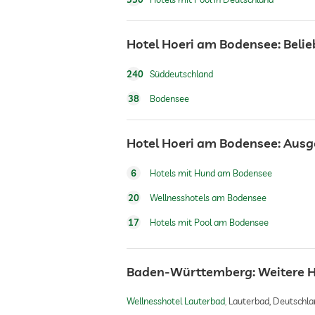
Wandern
Hotel Hoeri am Bodensee: Beli
Außenspielplatz
240
Süddeutschland
38
Bodensee
Sauna
Hotel Hoeri am Bodensee: Ausg
Massageangebot
6
Hotels mit Hund am Bodensee
Wellnessmassagen
20
Wellnesshotels am Bodensee
17
Hotels mit Pool am Bodensee
Wellnessbereich
Baden-Württemberg: Weitere 
Schönheitsberatung
Wellnesshotel Lauterbad
Lauterbad, Deutschla