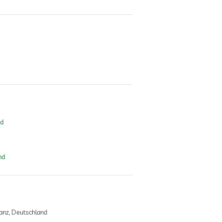
nd
nd
anz, Deutschland