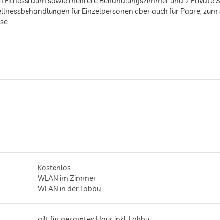
n Fitnessraum sowie mehrere Behandlungszimmer und 2 Private S
lnessbehandlungen für Einzelpersonen aber auch für Paare, zum 
ese
Kostenlos
WLAN im Zimmer
WLAN in der Lobby
gilt für gesamtes Haus inkl. Lobby