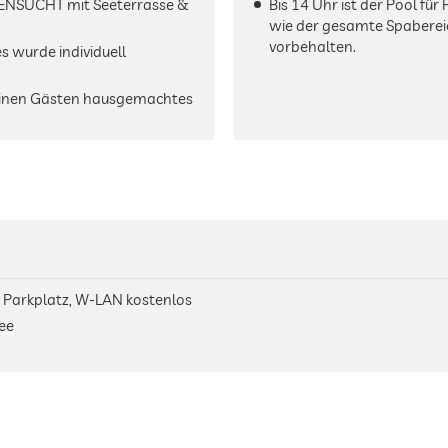
EENSUCHT mit Seeterrasse &
Bis 14 Uhr ist der Pool für
wie der gesamte Spabere
vorbehalten.
s wurde individuell
seinen Gästen hausgemachtes
, Parkplatz, W-LAN kostenlos
See