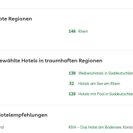
ebte Regionen
146
Rhein
ewählte Hotels in traumhaften Regionen
138
Wellnesshotels in Süddeutschla
32
Hotels am See am Rhein
126
Hotels mit Pool in Süddeutschla
Gegen Gebühr
Hotelempfehlungen
Make-up
nd
RIVA – Das Hotel am Bodensee
Konst