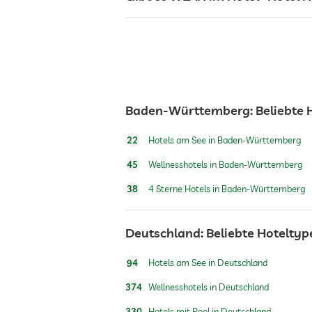
Rezeption
Zimmerservice
Baden-Württemberg: Beliebte 
Tresor
22
Hotels am See in Baden-Württemberg
Frühstück
45
Wellnesshotels in Baden-Württemberg
38
4 Sterne Hotels in Baden-Württemberg
Hunde erlaubt
Deutschland: Beliebte Hoteltyp
Tischtennis
94
Hotels am See in Deutschland
374
Wellnesshotels in Deutschland
Innenpool
330
Hotels mit Pool in Deutschland