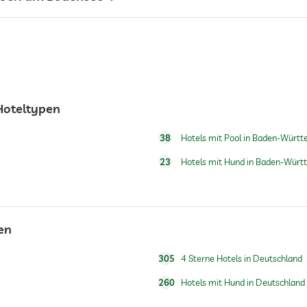
24h Empfang
Hoteltypen
38
Hotels mit Pool in Baden-Würt
Frühstück auf dem Zimmer
23
Hotels mit Hund in Baden-Wür
en
305
4 Sterne Hotels in Deutschland
260
Hotels mit Hund in Deutschland
Ganzjährig geöffnet