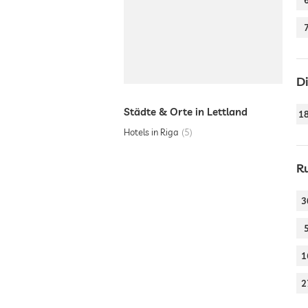
D
Städte & Orte in Lettland
1
Hotels in Riga
5
R
3
1
2