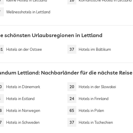
6
Kleine Hotels in Lettland
10
Romantische Hotels in Lettland
7
Wellnesshotels in Lettland
ie schönsten Urlaubsregionen in Lettland
81
Hotels an der Ostsee
37
Hotels im Baltikum
undum Lettland: Nachbarländer für die nächste Reise
0
Hotels in Dänemark
20
Hotels in der Slowakei
5
Hotels in Estland
24
Hotels in Finnland
6
Hotels in Norwegen
65
Hotels in Polen
7
Hotels in Schweden
37
Hotels in Tschechien