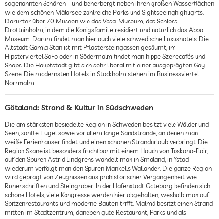
sogenannten Schären – und beherbergt neben ihren großen Wasserflächen
wie dem schönen Mälarsee zahlreiche Parks und Sightseeinghighlights.
Darunter über 70 Museen wie das Vasa-Museum, das Schloss
Drottninholm, in dem die Königsfamilie residiert und natürlich das Abba
Museum. Darum findet man hier auch viele schwedische Luxushotels. Die
Altstadt Gamla Stan ist mit Pflastersteingassen gesäumt, im
Hipsterviertel SoFo oder in Södermalm findet man hippe Szenecafés und
Shops. Die Hauptstadt gibt sich sehr liberal mit einer ausgeprägten Gay-
Szene. Die modernsten Hotels in Stockholm stehen im Businessviertel
Norrmalm.
Götaland: Strand & Kultur in Südschweden
Die am stärksten besiedelte Region in Schweden besitzt viele Wälder und
Seen, sanfte Hügel sowie vor allem lange Sandstrände, an denen man
weiße Ferienhäuser findet und einen schönen Strandurlaub verbringt. Die
Region Skane ist besonders fruchtbar mit einem Hauch von Toskana-Flair,
auf den Spuren Astrid Lindgrens wandelt man in Smaland, in Ystad
wiederum verfolgt man den Spuren Mankells Wallander. Die ganze Region
wird geprägt von Zeugnissen aus prähistorischer Vergangenheit wie
Runenschriften und Steingräber. In der Hafenstadt Göteborg befinden sich
schöne Hotels, viele Kongresse werden hier abgehalten, weshalb man auf
Spitzenrestaurants und moderne Bauten trifft. Malmö besitzt einen Strand
mitten im Stadtzentrum, daneben gute Restaurant, Parks und als