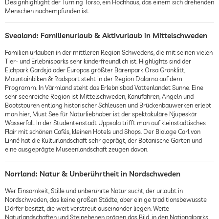
Designhighlight der Turning Torso, ein Hochhaus, das einem sich drehenden
Menschen nachempfunden ist.
Svealand: Familienurlaub & Aktivurlaub in Mittelschweden
Familien urlauben in der mittleren Region Schwedens, die mit seinen vielen
Tier- und Erlebnisparks sehr kinderfreundlich ist. Highlights sind der
Elchpark Gardsjö oder Europas größter Bärenpark Orsa Grönklitt,
Mountainbiken & Radsport steht in der Region Dalarna auf dem
Programm. In Värmland steht das Erlebnisbad Vattenlandet Sunne. Eine
sehr seenreiche Region ist Mittelschweden, Kanufahren, Angeln und
Bootstouren entlang historischer Schleusen und Brückenbauwerken erlebt
man hier, Must See für Naturliebhaber ist der spektakuläre Njupeskär
Wasserfall. In der Studentenstadt Uppsala trifft man auf kleinstädtisches
Flair mit schönen Cafés, kleinen Hotels und Shops. Der Biologe Carl von
Linné hat die Kulturlandschaft sehr geprägt, der Botanische Garten und
eine ausgeprägte Museenlandschaft zeugen davon.
Norrland: Natur & Unberührtheit in Nordschweden
Wer Einsamkeit, Stille und unberührte Natur sucht, der urlaubt in
Nordschweden, das keine großen Städte, aber einige traditionsbewusste
Dörfer besitzt, die weit verstreut auseinander liegen. Weite
Naturlandschaften und Steinebenen prägen das Bild, in den Nationalparks