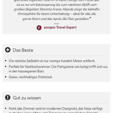
ist es nur ein Katzensprung bis zum nächsten Skilift zum
großen Skigebiet Silvretta Arena. Abends sorgt die lebhafte
Atmosphäre für beste Unterhaltung – ideal für alle, die
gerne feiern und das Après-Ski-Flair genießen.
escapio Travel Expert
Das Beste
Die nächste Seilbahn ist nur wenige hundert Meter entfernt
Perfekt für Nachtschwärmer: Die Partyszene von Ischgl trifft sich u.a.
in den hauseigenen Bars
Gutes, reichhaltiges Frühstück
Gut zu wissen
Nicht alle Zimmer sind im modernen Designstil, das Haus verfügt
auch über einen Altbau mit Zimmern im gemütlichen Alpinstil.