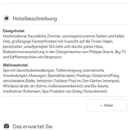
Hotelbeschreibung
Designhotel
Hochmoderne, freundliche Zimmer, vorwiegend warme Farben und helles
Holz, großzügige Fensterfronten mit Aussicht auf die Tiroler Alpen,
puristischer, unaufgeregter Stil zieht sich durchs ganze Haus,
Badezimmerausstattung in den Designräumen von Philippe Starck, Sky-TV
und Kaffeemaschine von Nespresso
Wellnesshotel
Spa mit Gesichtsbehandlungen, Tiefenreinigung, kosmetische
Anwendungen, Massagen, Spezialtherapien, Peelings, Körperstraffung,
verschiedene Bäder, beheizter Outdoor-Pool im Zen-Garten, Innenpool,
Whirlpool direkt am Kamin, Außensaunenbereich und Bio-Sauna,
meditativer Ruheraum, Spa-Produkte von Sisley, Fitnessbereich
Skihotel
Hotel liegt im Skigebiet Silvretta Arena, 45 Seilbahnen und Lifte,
Mehr
Snowboard- und Carving-Pisten, Langlaufpisten, Winterwanderwege,
Rodeln, 515 Hektar Pistenfläche, Schneemaschinen vorhanden, Pisten mit
wundervollem Ausblick in bis zu teilweise 2000 m Höhe, Sportmodebedarf
und Skiverleih im Hotel
Das erwartet Sie