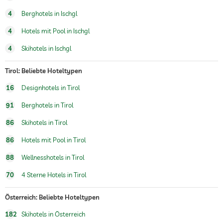
Wintersportmöglichkeiten
Ski
4
Berghotels in Ischgl
hoteleigene Skischule
4
Hotels mit Pool in Ischgl
Whirlpool
4
Skihotels in Ischgl
Innenpool
Saisonal geöffnet
Tirol: Beliebte Hoteltypen
Pool beheizt
16
Designhotels in Tirol
Fitnessraum
91
Berghotels in Tirol
Wandern
86
Skihotels in Tirol
Reiten
86
Hotels mit Pool in Tirol
88
Wellnesshotels in Tirol
Kinderbetreuung
70
4 Sterne Hotels in Tirol
Sauna
Massageangebot
Österreich: Beliebte Hoteltypen
182
Skihotels in Österreich
Wellnessmassagen
Ganzkörpermassagen