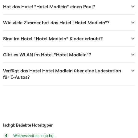
Solarium
Gegen Gebühr
Hat das Hotel "Hotel Madlein" einen Pool?
Sonnenliegen
Wie viele Zimmer hat das Hotel "Hotel Madlein"?
Bar
Café
Sind im Hotel "Hotel Madlein" Kinder erlaubt?
Restaurant
Gibt es WLAN im Hotel "Hotel Madlein"?
Rezeption
24h Empfang
Verfügt das Hotel Hotel Madlein über eine Ladestation
Zimmerservice
für E-Autos?
Tresor
Flughafen Shuttle
Shuttle zu Attraktionen
Gegen Gebühr
Frühstück
Frühstück auf dem Zimmer
Ischgl: Beliebte Hoteltypen
Hunde erlaubt
4
Wellnesshotels in Ischgl