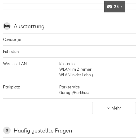
25
Ausstattung
Concierge
Fahrstuhl
Wireless LAN
Kostenlos
WLAN im Zimmer
WLAN in der Lobby
Parkplatz
Parkservice
Garage/Parkhaus
Terrasse
Mehr
Wäscheservice
Garten/Außenbereich
Häufig gestellte Fragen