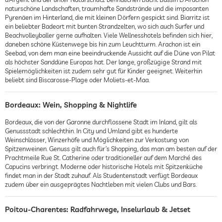
naturschöne Landschaften, traumhafte Sandstrände und die imposanten
Pyrenäen im Hinterland, die mit kleinen Dörfern gespickt sind. Biarritz ist
ein beliebter Badeort mit bunten Strandzelten, wo sich auch Surfer und
Beachvolleyballer gerne aufhalten. Viele Wellnesshotels befinden sich hier,
daneben schöne Küstenwege bis hin zum Leuchtturm. Arachon ist ein
Seebad, von dem man eine beeindruckende Aussicht auf die Düne von Pilat
als höchster Sanddüne Europas hat. Der lange, großzügige Strand mit
Spielemöglichkeiten ist zudem sehr gut für Kinder geeignet. Weiterhin
beliebt sind Biscarosse-Plage oder Moliets-et-Maa.
Bordeaux: Wein, Shopping & Nightlife
Bordeaux, die von der Garonne durchflossene Stadt im Inland, gilt als
Genussstadt schlechthin. In City und Umland gibt es hunderte
Weinschlösser, Winzerhöfe und Möglichkeiten zur Verkostung von
Spitzenweinen. Genuss gilt auch für’s Shopping, das man am besten auf der
Prachtmeile Rue St. Catherine oder traditioneller auf dem Marché des
Capucins verbringt. Moderne oder historische Hotels mit Spitzenküche
findet man in der Stadt zuhauf. Als Studentenstadt verfügt Bordeaux
zudem über ein ausgeprägtes Nachtleben mit vielen Clubs und Bars.
Poitou-Charentes: Radfahrwege, Inselurlaub & Jetset