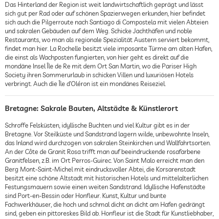
Das Hinterland der Region ist weit landwirtschaftlich geprägt und lässt
sich gut per Rad oder auf schönen Spazierwegen erkunden, hier befindet
sich auch die Pilgerroute nach Santiago di Compostela mit vielen Abteien
und sakralen Gebäuden auf dem Weg. Schicke Jachthäfen und noble
Restaurants, wo man als regionale Spezialität Austern serviert bekommt,
findet man hier. La Rochelle besitzt viele imposante Türme am alten Hafen,
die einst als Wachposten fungierten, von hier geht es direkt auf die
mondäne Insel Île de Re mit dem Ort San Martin, wo die Pariser High
Society ihren Sommerurlaub in schicken Villen und luxuriösen Hotels
verbringt. Auch die Île d’Oléron ist ein mondänes Reiseziel.
Bretagne: Sakrale Bauten, Altstädte & Künstlerort
Schroffe Felsküsten, idyllische Buchten und viel Kultur gibt es in der
Bretagne. Vor Steilküste und Sandstrand lagern wilde, unbewohnte Inseln,
das Inland wird durchzogen von sakralen Steinkirchen und Wallfahrtsorten.
An der Côte de Granit Rosa trifft man auf beeindruckende rosafarbene
Granitfelsen, z.B. im Ort Perros-Guirec. Von Saint Malo erreicht man den
Berg Mont-Saint-Michel mit eindrucksvoller Abtei, die Korsarenstadt
besitzt eine schöne Altstadt mit historischen Hotels und mittelalterlichen
Festungsmauern sowie einen weiten Sandstrand. Idyllische Hafenstädte
sind Port-en-Bessin oder Honfleur. Kunst, Kultur und bunte
Fachwerkhäuser, die hoch und schmal dicht an dicht am Hafen gedrängt
sind, geben ein pittoreskes Bild ab. Honfleur ist die Stadt für Kunstliebhaber,