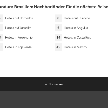
undum Brasilien: Nachbarländer für die nächste Reis
4
Hotels auf Barbados
8
Hotels auf Curaçao
9
Hotels auf Jamaika
6
Hotels in Anguilla
4
Hotels in Argentinien
14
Hotels in Costa Rica
0
Hotels in Kap Verde
45
Hotels in Mexiko
Nach oben