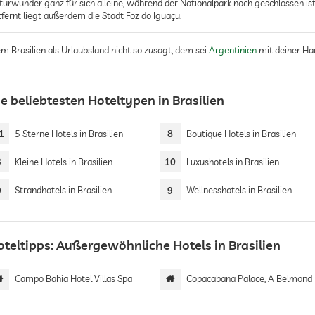
turwunder ganz für sich alleine, während der Nationalpark noch geschlossen ist
tfernt liegt außerdem die Stadt Foz do Iguaçu.
m Brasilien als Urlaubsland nicht so zusagt, dem sei
Argentinien
mit deiner Ha
e beliebtesten Hoteltypen in Brasilien
1
5 Sterne Hotels in Brasilien
8
Boutique Hotels in Brasilien
3
Kleine Hotels in Brasilien
10
Luxushotels in Brasilien
9
Strandhotels in Brasilien
9
Wellnesshotels in Brasilien
oteltipps: Außergewöhnliche Hotels in Brasilien
Campo Bahia Hotel Villas Spa
Copacabana Palace, A Belmond Hotel, Rio de Jan