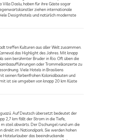
 Villa Daslu, haben für ihre Gäste sogar
egenwartskünstler ziehen internationale
viele Designhotels und natürlich modernste
tadt treffen Kulturen aus aller Welt zusammen.
Karneval das Highlight des Jahres. Mit knapp
ls sein berühmter Bruder in Rio. Oft üben die
 Sambaaufführungen oder Trommelkonzerte zu
sordnung. Viele Hotels in Brasiliens
mit seinen farbenfrohen Kolonialbauten und
amit ist sie umgeben von knapp 20 km Küste
 Iguazú. Auf Deutsch übersetzt bedeutet der
 2,7 km fällt der Strom in die Tiefe,
2 m steil abwärts. Der Dschungel rund um die
en direkt im Nationalpark. Sie werden hohen
e Hotelurlauber das beeindruckende