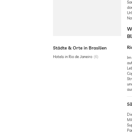
Sa
do
Ur
Na
W
Bl
Ri
Städte & Orte in Brasilien
Hotels in Rio de Janeiro
6
Im 
au
Le
Co
St
un
au
Sã
Die
Mi
Su
Pa