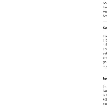
Sh
Hu
Au
Sta
Sa
Die
In 
1,
Ka
se
eh
ge
un
Ig
Im
Na
au
Fä
ök