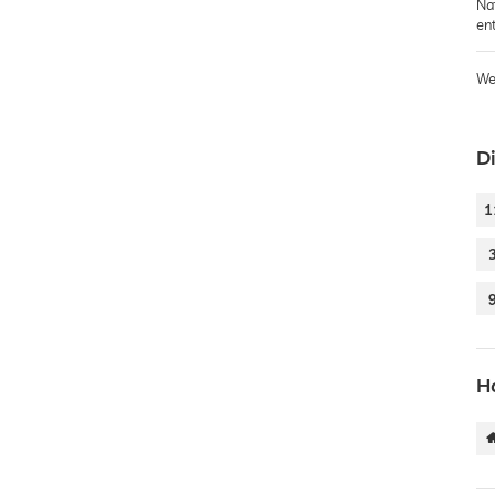
Na
en
We
Di
1
H