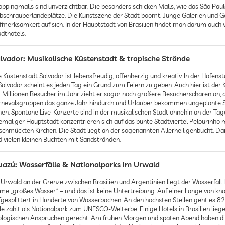
oppingmalls sind unverzichtbar. Die besonders schicken Malls, wie das São Paulo
bschrauberlandeplätze. Die Kunstszene der Stadt boomt. Junge Galerien und G
fmerksamkeit auf sich. In der Hauptstadt von Brasilien findet man darum auch 
dthotels.
lvador: Musikalische Küstenstadt & tropische Strände
 Küstenstadt Salvador ist lebensfreudig, offenherzig und kreativ. In der Hafens
Salvador scheint es jeden Tag ein Grund zum Feiern zu geben. Auch hier ist der 
5 Millionen Besucher im Jahr zieht er sogar noch größere Besucherscharen an, a
rnevalsgruppen das ganze Jahr hindurch und Urlauber bekommen ungeplante
hen. Spontane Live-Konzerte sind in der musikalischen Stadt ohnehin an der Tage
emaliger Hauptstadt konzentrieren sich auf das bunte Stadtviertel Pelourinho 
schmückten Kirchen. Die Stadt liegt an der sogenannten Allerheiligenbucht. D
d vielen kleinen Buchten mit Sandstränden.
uazú: Wasserfälle & Nationalparks im Urwald
 Urwald an der Grenze zwischen Brasilien und Argentinien liegt der Wasserfall
me „großes Wasser“ – und das ist keine Untertreibung. Auf einer Länge von knapp
fgesplittert in Hunderte von Wasserbächen. An den höchsten Stellen geht es 8
lle zählt als Nationalpark zum UNESCO-Welterbe. Einige Hotels in Brasilien lieg
ologischen Ansprüchen gerecht. Am frühen Morgen und späten Abend haben di