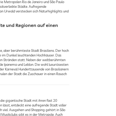
ie Metropolen Rio de Janeiro und São Paulo
sikverliebte Städte. Aufregende
von Urwald verstecken sich Naturhighlights und
dte und Regionen auf einen
te, aber berühmteste Stadt Brasiliens. Der hoch
die im Dunkel leuchtenden Hochhäuser. Das
 den Stränden statt. Neben der weltberühmten
de Ipanema und Leblon. Die wohl luxuriösesten
t der Karneval Hunderttausende von Brasilianern
ulen der Stadt die Zuschauer in einen Rausch
 die gigantische Stadt mit ihren fast 20
 lässt, entdeckt eine aufregende Stadt voller
ch viel. Ausgehen und Shopping gehört in São
Musikclubs gibt es in der Metropole. Auch