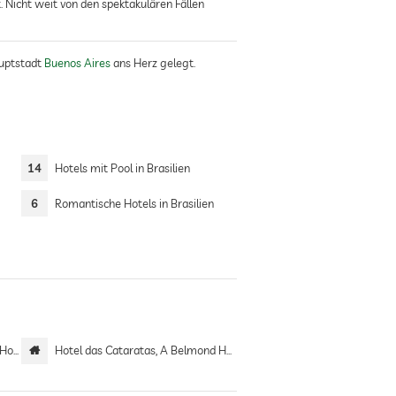
. Nicht weit von den spektakulären Fällen
uptstadt
Buenos Aires
ans Herz gelegt.
14
Hotels mit Pool in Brasilien
6
Romantische Hotels in Brasilien
eiro
Hotel das Cataratas, A Belmond Hotel, Iguassu Falls