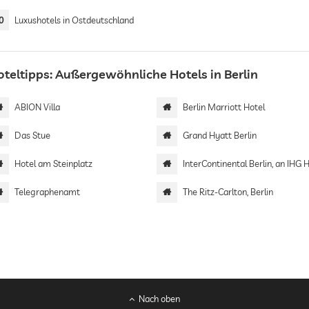
0
Luxushotels in Ostdeutschland
oteltipps: Außergewöhnliche Hotels in Berlin
ABION Villa
Berlin Marriott Hotel
Das Stue
Grand Hyatt Berlin
Hotel am Steinplatz
InterContinental Berlin, an IHG 
Telegraphenamt
The Ritz-Carlton, Berlin
Nach oben