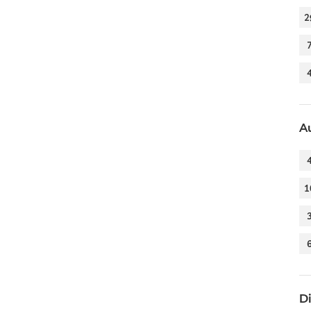
2
A
1
D