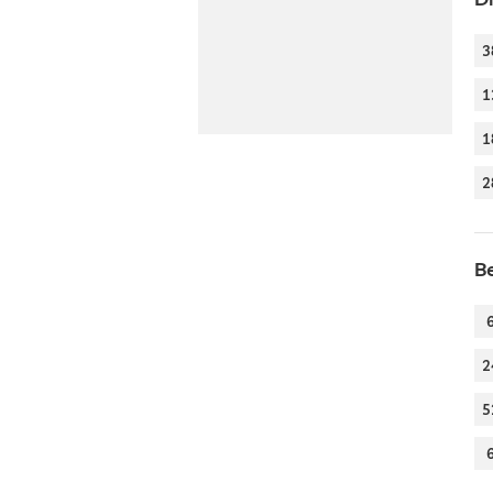
3
1
1
2
B
2
5