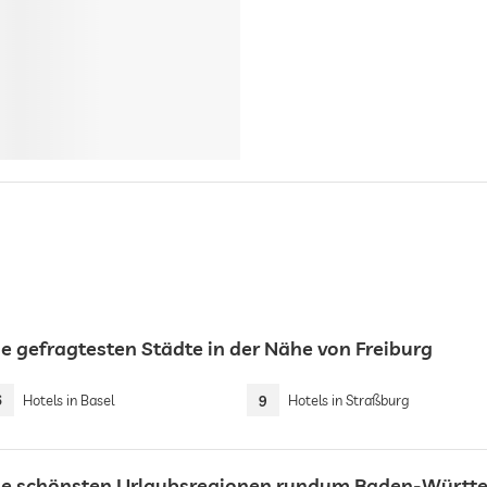
ie gefragtesten Städte in der Nähe von Freiburg
6
Hotels in Basel
9
Hotels in Straßburg
ie schönsten Urlaubsregionen rundum Baden-Württ