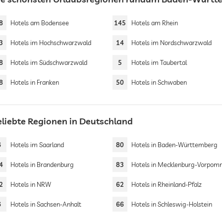
8
Hotels am Bodensee
145
Hotels am Rhein
3
Hotels im Hochschwarzwald
14
Hotels im Nordschwarzwald
8
Hotels im Südschwarzwald
5
Hotels im Taubertal
8
Hotels in Franken
50
Hotels in Schwaben
eliebte Regionen in Deutschland
6
Hotels im Saarland
80
Hotels in Baden-Württemberg
4
Hotels in Brandenburg
83
Hotels in Mecklenburg-Vorpomm
2
Hotels in NRW
62
Hotels in Rheinland-Pfalz
6
Hotels in Sachsen-Anhalt
66
Hotels in Schleswig-Holstein