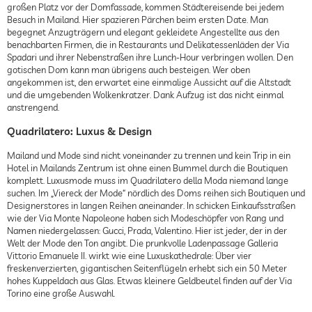
großen Platz vor der Domfassade, kommen Städtereisende bei jedem
Besuch in Mailand. Hier spazieren Pärchen beim ersten Date. Man
begegnet Anzugträgern und elegant gekleidete Angestellte aus den
benachbarten Firmen, die in Restaurants und Delikatessenläden der Via
Spadari und ihrer Nebenstraßen ihre Lunch-Hour verbringen wollen. Den
gotischen Dom kann man übrigens auch besteigen. Wer oben
angekommen ist, den erwartet eine einmalige Aussicht auf die Altstadt
und die umgebenden Wolkenkratzer. Dank Aufzug ist das nicht einmal
anstrengend.
Quadrilatero: Luxus & Design
Mailand und Mode sind nicht voneinander zu trennen und kein Trip in ein
Hotel in Mailands Zentrum ist ohne einen Bummel durch die Boutiquen
komplett. Luxusmode muss im Quadrilatero della Moda niemand lange
suchen. Im „Viereck der Mode“ nördlich des Doms reihen sich Boutiquen und
Designerstores in langen Reihen aneinander. In schicken Einkaufsstraßen
wie der Via Monte Napoleone haben sich Modeschöpfer von Rang und
Namen niedergelassen: Gucci, Prada, Valentino. Hier ist jeder, der in der
Welt der Mode den Ton angibt. Die prunkvolle Ladenpassage Galleria
Vittorio Emanuele II. wirkt wie eine Luxuskathedrale: Über vier
freskenverzierten, gigantischen Seitenflügeln erhebt sich ein 50 Meter
hohes Kuppeldach aus Glas. Etwas kleinere Geldbeutel finden auf der Via
Torino eine große Auswahl.