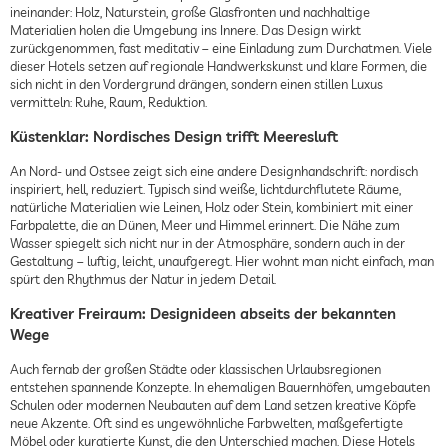
ineinander: Holz, Naturstein, große Glasfronten und nachhaltige
Materialien holen die Umgebung ins Innere. Das Design wirkt
zurückgenommen, fast meditativ – eine Einladung zum Durchatmen. Viele
dieser Hotels setzen auf regionale Handwerkskunst und klare Formen, die
sich nicht in den Vordergrund drängen, sondern einen stillen Luxus
vermitteln: Ruhe, Raum, Reduktion.
Küstenklar: Nordisches Design trifft Meeresluft
An Nord- und Ostsee zeigt sich eine andere Designhandschrift: nordisch
inspiriert, hell, reduziert. Typisch sind weiße, lichtdurchflutete Räume,
natürliche Materialien wie Leinen, Holz oder Stein, kombiniert mit einer
Farbpalette, die an Dünen, Meer und Himmel erinnert. Die Nähe zum
Wasser spiegelt sich nicht nur in der Atmosphäre, sondern auch in der
Gestaltung – luftig, leicht, unaufgeregt. Hier wohnt man nicht einfach, man
spürt den Rhythmus der Natur in jedem Detail.
Kreativer Freiraum: Designideen abseits der bekannten
Wege
Auch fernab der großen Städte oder klassischen Urlaubsregionen
entstehen spannende Konzepte. In ehemaligen Bauernhöfen, umgebauten
Schulen oder modernen Neubauten auf dem Land setzen kreative Köpfe
neue Akzente. Oft sind es ungewöhnliche Farbwelten, maßgefertigte
Möbel oder kuratierte Kunst, die den Unterschied machen. Diese Hotels