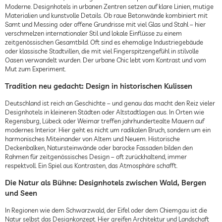
Moderne. Designhotels in urbanen Zentren setzen auf klare Linien, mutige
Materialien und kunstvolle Details. Ob raue Betonwände kombiniert mit
Samt und Messing oder offene Grundrisse mit viel Glas und Stahl – hier
verschmelzen internationaler Stil und lokale Einflüsse zu einem
zeitgenössischen Gesamtbild. Oft sind es ehemalige Industriegebäude
oder klassische Stadtvillen, die mit viel Fingerspitzengefühl in stilvolle
Oasen verwandelt wurden. Der urbane Chic lebt vom Kontrast und vom
Mut zum Experiment.
Tradition neu gedacht: Design in historischen Kulissen
Deutschland ist reich an Geschichte – und genau das macht den Reiz vieler
Designhotels in kleineren Städten oder Altstadtlagen aus. In Orten wie
Regensburg, Lübeck oder Weimar treffen jahrhundertealte Mauern auf
modernes Interior. Hier geht es nicht um radikalen Bruch, sondern um ein
harmonisches Miteinander von Altem und Neuem. Historische
Deckenbalken, Natursteinwände oder barocke Fassaden bilden den
Rahmen für zeitgenössisches Design – oft zurückhaltend, immer
respektvoll. Ein Spiel aus Kontrasten, das Atmosphäre schafft.
Die Natur als Bühne: Designhotels zwischen Wald, Bergen
und Seen
In Regionen wie dem Schwarzwald, der Eifel oder dem Chiemgau ist die
Natur selbst das Designkonzept. Hier greifen Architektur und Landschaft