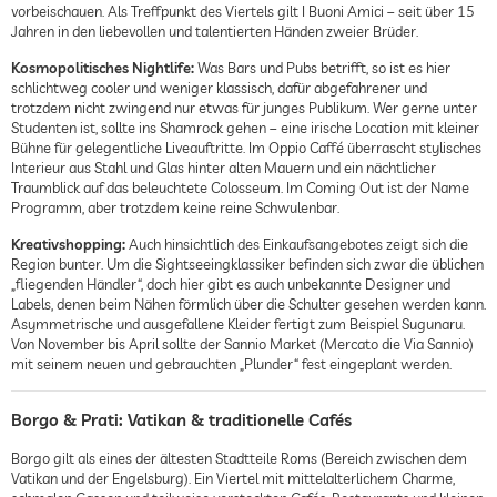
vorbeischauen. Als Treffpunkt des Viertels gilt I Buoni Amici – seit über 15
Jahren in den liebevollen und talentierten Händen zweier Brüder.
Kosmopolitisches Nightlife:
Was Bars und Pubs betrifft, so ist es hier
schlichtweg cooler und weniger klassisch, dafür abgefahrener und
trotzdem nicht zwingend nur etwas für junges Publikum. Wer gerne unter
Studenten ist, sollte ins Shamrock gehen – eine irische Location mit kleiner
Bühne für gelegentliche Liveauftritte. Im Oppio Caffé überrascht stylisches
Interieur aus Stahl und Glas hinter alten Mauern und ein nächtlicher
Traumblick auf das beleuchtete Colosseum. Im Coming Out ist der Name
Programm, aber trotzdem keine reine Schwulenbar.
Kreativshopping:
Auch hinsichtlich des Einkaufsangebotes zeigt sich die
Region bunter. Um die Sightseeingklassiker befinden sich zwar die üblichen
„fliegenden Händler“, doch hier gibt es auch unbekannte Designer und
Labels, denen beim Nähen förmlich über die Schulter gesehen werden kann.
Asymmetrische und ausgefallene Kleider fertigt zum Beispiel Sugunaru.
Von November bis April sollte der Sannio Market (Mercato die Via Sannio)
mit seinem neuen und gebrauchten „Plunder“ fest eingeplant werden.
Borgo & Prati: Vatikan & traditionelle Cafés
Borgo gilt als eines der ältesten Stadtteile Roms (Bereich zwischen dem
Vatikan und der Engelsburg). Ein Viertel mit mittelalterlichem Charme,