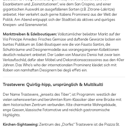
Eisanbietern und „Eisinstitutionen“, wie dem San Crispino, und einer
gigantischen Auswahl an ausgefallenen Sorten (z.B. Zitrone-Lakritze)
anbietet. Hier verkehrt auch gerne Italiens Prominenz aus der Welt der
Politik. Am Abend entpuppt sich der Stadtteil als aktives und quirliges
Kneipen- und Szenenviertel.
Markttreiben & Edelboutiquen:
Volkstümlicher beliebter Markt auf der
Via Principe Amedeo: Frisches Gemüse und duftende Gewürze locken ein
buntes Publikum an. Edel-Boutiquen wie die von Fausto Santini, die
Schuhträume und Designermodelle aus vorangegangenen Kollektionen
deutlich reduziert anbietet. Der Laden von Maurizio Denisi hat zwar kein
Verkaufsschild, dafür aber Möbel und Dekorationsaccessoires aus den 40er
Jahren. Das Who‘s who der internationalen Prominenz kleidet sich mit
Roben von namhaften Designern bei degli effeti ein.
Trastevere: Quirlig-hipp, ursprünglich & Multikulti
Der Name Trastevere, „jenseits des Tiber“, ist Programm: westlich der
vielen sehenswerten und berühmten Rom-Klassiker über eine Brücke mit
dem historischen Zentrum verbunden. Alte charmante Wohngebäude,
enge Gassen, klassische Fotomotive und reichlich gastronomische
Highlights.
Kirchen-Sightseeing:
Zentrum des „Dorfes“ Trastevere ist die Piazza St.