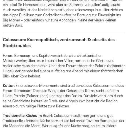
ein Lokal für Homosexuelle, wird aber im Sommer von „allen“ aufgesucht.
Auch westlich ist das Nachtleben aktiv, aber keineswegs laut. Hier zieht es
das hippe Publikum zum Cocktailschlürfen ins Bartuga, zur Bluesnight ins
Big Mama – oder einfach nur zum Abhängen in eine der vielen kleinen
netten Bars.
Colosseum: Kosmopolitisch, zentrumsnah & abseits des
Stadttroubles
Forum Romanum und Kapitol vereint durch architektonischen
Meisterwerke; Überreste kaiserlicher Villen, romantische Gärten und
malerische Aussichtsplätze. Über dem Forum thront der Palatin (bekannter
Hügel), der gerade bei einem Aufstieg am Abend mit einem fantastischen
Blick über Rom belohnt.
Kultur:
Eindrucksvolle Monumente sind traditionell das Kolosseum und das
Forum Romanum. Doch die Wiege, der Geburtsort Roms, steht auf dem
Hügel Palatin (Palastruinen) überragt das Forum. Für viele vor allem durch
seine Geschichte kultureller Dreh- und Angelpunkt. besticht die Region
ebenso durch ruhige Plätze zum Relaxen.
Traditionelle Küche:
Im Bezirk Colosseum is(s)t man gerne und gut.
Traditionelle, römische Küche serviert die bekannte Taverna Romana an der
Via Madonna die Monti. Wer ausgefallene Küche mag, sollte im Isidore