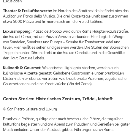
Luxusläden.
Theater & Freiluftkonzerte:
Im Norden des Stadtbezirks befindet sich das
Auditorium Parco della Musica. Die drei Konzertsäle umfassen zusammen
etwa 5000 Plätze und firmieren sich um die Freilichtbühne.
Luxusshopping:
Piazza del Popolo wird durch Roms Haupteinkaufsstraße,
die Via del Corso, mit der Piazza Venezia verbunden. Hier liegt die Wiege
von Sandalen, Sneakers und Pumps – Schuhe für Trendsetter: edel und
teuer. Hier heißt es sehen und gesehen werden. Die Stufen der Spanischen
Treppe hinunter führen direkt in die Via die Condotti und in die Geschäfte
der Haut Couture Labels.
Kulinarik & Gourmet:
Wo optische Highlights stecken, werden auch
kulinarische Akzente gesetzt. Gehobene Gastronomie unter prunkvollen
Lüstern ist hier ebenso vertreten wie traditionelle Pizzerien, vegetarische
Gourmetoasen und eine Kreativküche (Via del Corso).
Centro Storico: Historisches Zentrum, Trödel, lebhaft
© San Pietro Leisure and Luxury
Prunkvolle Paläste, quirlige aber auch beschauliche Plätze, die tagsüber
Kulturfans begeistern und am Abend zum Plaudern und Genießen bei guter
Musik einladen. Unter der Altstadt gibt es Führungen durch Roms