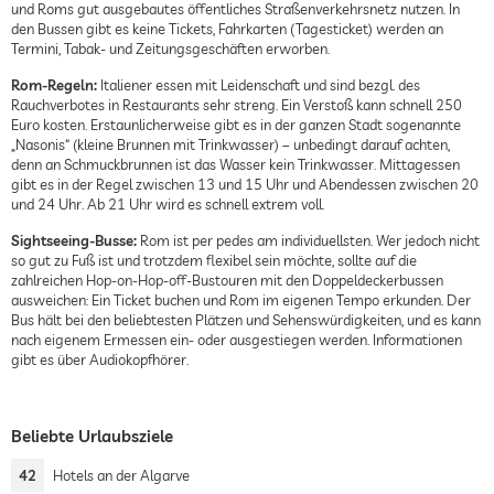
und Roms gut ausgebautes öffentliches Straßenverkehrsnetz nutzen. In
den Bussen gibt es keine Tickets, Fahrkarten (Tagesticket) werden an
Termini, Tabak- und Zeitungsgeschäften erworben.
Rom-Regeln:
Italiener essen mit Leidenschaft und sind bezgl. des
Rauchverbotes in Restaurants sehr streng. Ein Verstoß kann schnell 250
Euro kosten. Erstaunlicherweise gibt es in der ganzen Stadt sogenannte
„Nasonis“ (kleine Brunnen mit Trinkwasser) – unbedingt darauf achten,
denn an Schmuckbrunnen ist das Wasser kein Trinkwasser. Mittagessen
gibt es in der Regel zwischen 13 und 15 Uhr und Abendessen zwischen 20
und 24 Uhr. Ab 21 Uhr wird es schnell extrem voll.
Sightseeing-Busse:
Rom ist per pedes am individuellsten. Wer jedoch nicht
so gut zu Fuß ist und trotzdem flexibel sein möchte, sollte auf die
zahlreichen Hop-on-Hop-off-Bustouren mit den Doppeldeckerbussen
ausweichen: Ein Ticket buchen und Rom im eigenen Tempo erkunden. Der
Bus hält bei den beliebtesten Plätzen und Sehenswürdigkeiten, und es kann
nach eigenem Ermessen ein- oder ausgestiegen werden. Informationen
gibt es über Audiokopfhörer.
Beliebte Urlaubsziele
42
Hotels an der Algarve