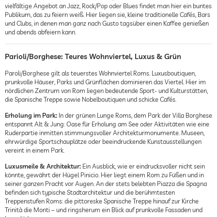
vielfältige Angebot an Jazz, Rock/Pop oder Blues findet man hier ein buntes
Publikum, das zu feiern weiß. Hier liegen sie, kleine traditionelle Cafés, Bars
und Clubs, in denen man ganz nach Gusto tagsüber einen Kaffee genießen
und abends abfeiern kann.
Parioli/Borghese: Teures Wohnviertel, Luxus & Grün
Paroli/Borghese gilt als teuerstes Wohnviertel Roms. Luxusboutiquen,
prunkvolle Häuser, Parks und Grünflächen dominieren das Viertel. Hier im
nördlichen Zentrum von Rom liegen bedeutende Sport- und Kulturstätten,
die Spanische Treppe sowie Nobelboutiquen und schicke Cafés.
Erholung im Park:
In der grünen Lunge Roms, dem Park der Villa Borghese
entspannt Alt & Jung: Oase für Erholung am See oder Aktivitäten wie eine
Ruderpartie inmitten stimmungsvoller Architekturmonumente. Museen,
ehrwürdige Sportschauplätze oder beeindruckende Kunstausstellungen
vereint in einem Park.
Luxusmeile & Architektur:
Ein Ausblick, wie er eindrucksvoller nicht sein
könnte, gewährt der Hügel Pinicio. Hier liegt einem Rom zu Füßen und in
seiner ganzen Pracht vor Augen. An der stets belebten Piazza die Spagna
befinden sich typische Stadtarchitektur und die berühmtesten
Treppenstufen Roms: die pittoreske Spanische Treppe hinauf zur Kirche
Trinità die Monti – und ringsherum ein Blick auf prunkvolle Fassaden und