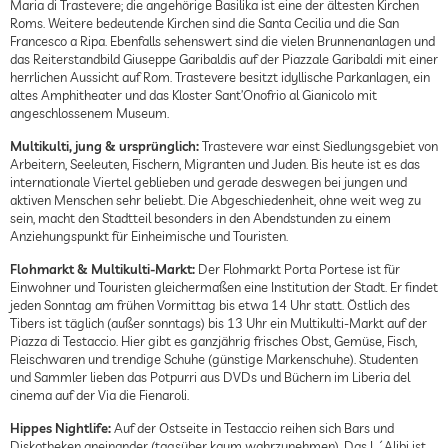
Maria di Trastevere; die angehörige Basilika ist eine der ältesten Kirchen
Roms. Weitere bedeutende Kirchen sind die Santa Cecilia und die San
Francesco a Ripa. Ebenfalls sehenswert sind die vielen Brunnenanlagen und
das Reiterstandbild Giuseppe Garibaldis auf der Piazzale Garibaldi mit einer
herrlichen Aussicht auf Rom. Trastevere besitzt idyllische Parkanlagen, ein
altes Amphitheater und das Kloster Sant’Onofrio al Gianicolo mit
angeschlossenem Museum.
Multikulti, jung & ursprünglich:
Trastevere war einst Siedlungsgebiet von
Arbeitern, Seeleuten, Fischern, Migranten und Juden. Bis heute ist es das
internationale Viertel geblieben und gerade deswegen bei jungen und
aktiven Menschen sehr beliebt. Die Abgeschiedenheit, ohne weit weg zu
sein, macht den Stadtteil besonders in den Abendstunden zu einem
Anziehungspunkt für Einheimische und Touristen.
Flohmarkt & Multikulti-Markt:
Der Flohmarkt Porta Portese ist für
Einwohner und Touristen gleichermaßen eine Institution der Stadt. Er findet
jeden Sonntag am frühen Vormittag bis etwa 14 Uhr statt. Östlich des
Tibers ist täglich (außer sonntags) bis 13 Uhr ein Multikulti-Markt auf der
Piazza di Testaccio. Hier gibt es ganzjährig frisches Obst, Gemüse, Fisch,
Fleischwaren und trendige Schuhe (günstige Markenschuhe). Studenten
und Sammler lieben das Potpurri aus DVDs und Büchern im Liberia del
cinema auf der Via die Fienaroli.
Hippes Nightlife:
Auf der Ostseite in Testaccio reihen sich Bars und
Diskotheken aneinander (tagsüber kaum wahrzunehmen). Das L´Alibi ist