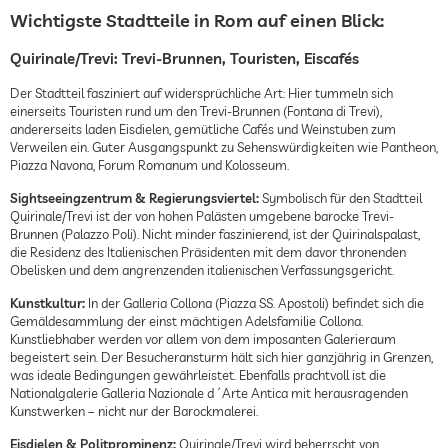
Wichtigste Stadtteile in Rom auf einen Blick:
Quirinale/Trevi: Trevi-Brunnen, Touristen, Eiscafés
Der Stadtteil fasziniert auf widersprüchliche Art: Hier tummeln sich
einerseits Touristen rund um den Trevi-Brunnen (Fontana di Trevi),
andererseits laden Eisdielen, gemütliche Cafés und Weinstuben zum
Verweilen ein. Guter Ausgangspunkt zu Sehenswürdigkeiten wie Pantheon,
Piazza Navona, Forum Romanum und Kolosseum.
Sightseeingzentrum & Regierungsviertel:
Symbolisch für den Stadtteil
Quirinale/Trevi ist der von hohen Palästen umgebene barocke Trevi-
Brunnen (Palazzo Poli). Nicht minder faszinierend, ist der Quirinalspalast,
die Residenz des Italienischen Präsidenten mit dem davor thronenden
Obelisken und dem angrenzenden italienischen Verfassungsgericht.
Kunstkultur:
In der Galleria Collona (Piazza SS. Apostoli) befindet sich die
Gemäldesammlung der einst mächtigen Adelsfamilie Collona.
Kunstliebhaber werden vor allem von dem imposanten Galerieraum
begeistert sein. Der Besucheransturm hält sich hier ganzjährig in Grenzen,
was ideale Bedingungen gewährleistet. Ebenfalls prachtvoll ist die
Nationalgalerie Galleria Nazionale d´Arte Antica mit herausragenden
Kunstwerken – nicht nur der Barockmalerei.
Eisdielen & Politprominenz:
Quirinale/Trevi wird beherrscht von