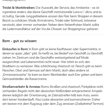
Trödel & Markttreiben:
Die Auswahl, der Service, das Ambiente – es ist
irgendwie anders, das kleine Geschäft institutionelle Luna e l´altra, und es
ist kultig. Gerade Junggebliebene wissen das Flair beim Shoppen in diesem
Bezirk zu schätzen. Mode, Krimskrams, Trödel oder Schmuck, teilweise
versteckt, aber immer vorhanden. Neben dem farbenfrohen Markt sollte
die Ledermanufaktur auf der Via die Chiavari zur Shoppingtour gehören.
Rom - gut zu wissen:
Einkaufen in Rom:
In Rom gibt es keine Kaufhäuser oder Supermärkte, in
denen es quasi „alles“ gibt. So heißt es, bei Bedarf von Geschäft zu Geschäft
ziehen. Im Zentrum sind die Geschäfte weitestgehend auf Mode
ausgerichtet und Lebensmittel recht teuer. Hier lohnt es sich, den
Stadtkern zu verlassen. Was schlichtweg chaotisch ist: Fleisch gibt es beim
Fleischer, Obst und Gemüse auf dem Markt, doch alles andere ist
„Ermessenssache“. So kann es beim Weinhändler auch Eier geben und beim
Gemüsehändler die Rasiercreme.
Straßenverkehr & Anreise:
Roms Straßen sind chaotisch, Parkplätze nicht
vorhanden: Regeln nicht den deutschen Maßstäben entsprechend. Ampeln
dienen lediglich der Orientierung, an Zebrastreifen hält kein Auto, wenn
dort keiner hinüberläuft. Also Lücke abwarten und losmarschieren. Daher
am besten mit dem Flugzeug oder dem Zug anreisen (Zielbahnhof Termini)