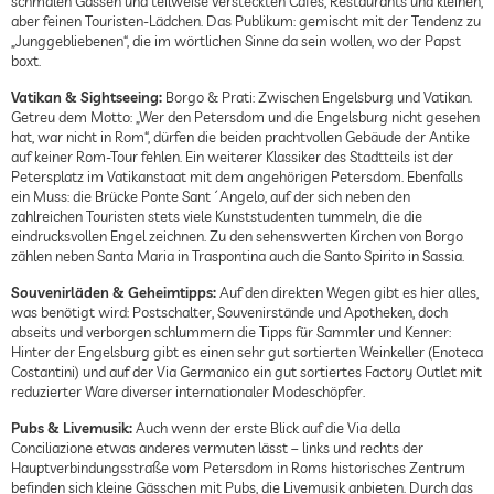
schmalen Gassen und teilweise versteckten Cafés, Restaurants und kleinen,
aber feinen Touristen-Lädchen. Das Publikum: gemischt mit der Tendenz zu
„Junggebliebenen“, die im wörtlichen Sinne da sein wollen, wo der Papst
boxt.
Vatikan & Sightseeing:
Borgo & Prati: Zwischen Engelsburg und Vatikan.
Getreu dem Motto: „Wer den Petersdom und die Engelsburg nicht gesehen
hat, war nicht in Rom“, dürfen die beiden prachtvollen Gebäude der Antike
auf keiner Rom-Tour fehlen. Ein weiterer Klassiker des Stadtteils ist der
Petersplatz im Vatikanstaat mit dem angehörigen Petersdom. Ebenfalls
ein Muss: die Brücke Ponte Sant´Angelo, auf der sich neben den
zahlreichen Touristen stets viele Kunststudenten tummeln, die die
eindrucksvollen Engel zeichnen. Zu den sehenswerten Kirchen von Borgo
zählen neben Santa Maria in Traspontina auch die Santo Spirito in Sassia.
Souvenirläden & Geheimtipps:
Auf den direkten Wegen gibt es hier alles,
was benötigt wird: Postschalter, Souvenirstände und Apotheken, doch
abseits und verborgen schlummern die Tipps für Sammler und Kenner:
Hinter der Engelsburg gibt es einen sehr gut sortierten Weinkeller (Enoteca
Costantini) und auf der Via Germanico ein gut sortiertes Factory Outlet mit
reduzierter Ware diverser internationaler Modeschöpfer.
Pubs & Livemusik:
Auch wenn der erste Blick auf die Via della
Conciliazione etwas anderes vermuten lässt – links und rechts der
Hauptverbindungsstraße vom Petersdom in Roms historisches Zentrum
befinden sich kleine Gässchen mit Pubs, die Livemusik anbieten. Durch das