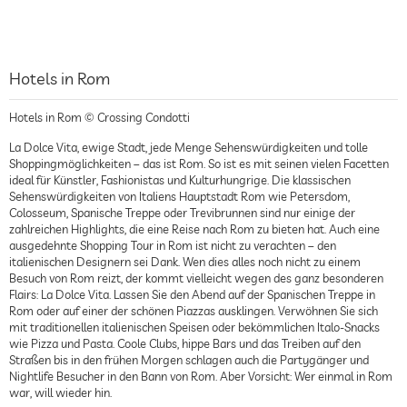
Hotels in Rom
Hotels in Rom © Crossing Condotti
La Dolce Vita, ewige Stadt, jede Menge Sehenswürdigkeiten und tolle
Shoppingmöglichkeiten – das ist Rom. So ist es mit seinen vielen Facetten
ideal für Künstler, Fashionistas und Kulturhungrige. Die klassischen
Sehenswürdigkeiten von Italiens Hauptstadt Rom wie Petersdom,
Colosseum, Spanische Treppe oder Trevibrunnen sind nur einige der
zahlreichen Highlights, die eine Reise nach Rom zu bieten hat. Auch eine
ausgedehnte Shopping Tour in Rom ist nicht zu verachten – den
italienischen Designern sei Dank. Wen dies alles noch nicht zu einem
Besuch von Rom reizt, der kommt vielleicht wegen des ganz besonderen
Flairs: La Dolce Vita. Lassen Sie den Abend auf der Spanischen Treppe in
Rom oder auf einer der schönen Piazzas ausklingen. Verwöhnen Sie sich
mit traditionellen italienischen Speisen oder bekömmlichen Italo-Snacks
wie Pizza und Pasta. Coole Clubs, hippe Bars und das Treiben auf den
Straßen bis in den frühen Morgen schlagen auch die Partygänger und
Nightlife Besucher in den Bann von Rom. Aber Vorsicht: Wer einmal in Rom
war, will wieder hin.