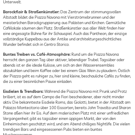
Unterwelt.
Barockflair & Straßenkünstler:
Das Zentrum der stimmungsvollen
Altstadt bildet die Piazza Navona mit Vierströmebrunnen und der
meisterlichen Barockgruppierung aus Palästen und Kirchen. Gemütliche
Cafélokale säumen den Platz. Straßenkünstler aus aller Welt finden hier
eine angesagte Bühne für ihr Schauspiel. Auch das Pantheon, der einzige
vollständige Kuppelbau aus der Antike und architekturgeschichtliches
Wunder befindet sich in Centro Storico.
Buntes Treiben vs. Café-Atmosphäre:
Rund um die Piazza Navona
herrscht den ganzen Tag über aktiver, lebendiger Trubel. Tagsüber oder
abends ist er die ideale Kulisse, um sich an den Wasserensembles
abzukühlen und beim Kaffee oder bei einem Glas Wein zu plaudern. Östlich
der Piazza geht es ruhiger zu, hier sind kleine, beschauliche Cafés zu finden,
die zu einer besinnlichen Pause einladen.
Eisdielen & Trendbars:
Während die Piazza Navona mit Prunk und Protz
brilliert, ist es auf dem Campo die Fiori bescheidener, aber nicht minder
aktiv. Die bekannteste Eisdiele Roms, das Giolotti, bietet in der Altstadt am
Palazzo Montecitorio über 100 Eissorten, bereits John Travolta und Sharon
Stone aßen hier ihr Eis. Auf dem malerischen Platz mit einer unfriedlichen
Vergangenheit gibt es tagsüber einen üppigen Markt, der von den
Einheimischen geschätzt wird, und am Abend chilliges Nightlife. Die vielen
trendigen Bars und eingesessenen Pubs bieten ein buntes
Musikprogramm.